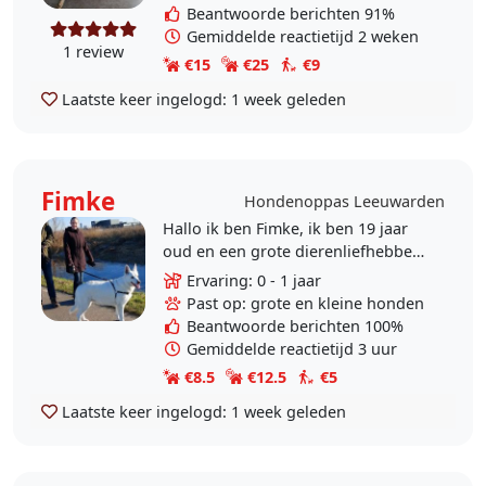
honden katten &..
Beantwoorde berichten 91%
Gemiddelde reactietijd 2 weken
1 review
€15
€25
€9
Laatste keer ingelogd:
1 week geleden
Fimke
Hondenoppas Leeuwarden
Hallo ik ben Fimke, ik ben 19 jaar
oud en een grote dierenliefhebber.
Ik heb niet erg veel ervaring met
Ervaring: 0 - 1 jaar
oppassen, maar ik heb nu wel op
Past op: grote en kleine honden
wat kleinere..
Beantwoorde berichten 100%
Gemiddelde reactietijd 3 uur
€8.5
€12.5
€5
Laatste keer ingelogd:
1 week geleden