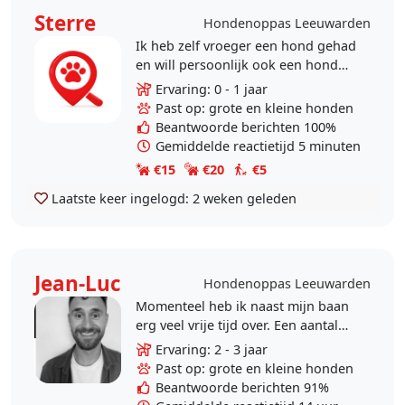
Sterre
Hondenoppas Leeuwarden
Ik heb zelf vroeger een hond gehad
en will persoonlijk ook een hond
alleen heb er niet tijd voor. Ik heb 3
Ervaring: 0 - 1 jaar
katten gehad en heb nu een ragdol
Past op: grote en kleine honden
gemixt..
Beantwoorde berichten 100%
Gemiddelde reactietijd 5 minuten
€15
€20
€5
Laatste keer ingelogd:
2 weken geleden
Jean-Luc
Hondenoppas Leeuwarden
Momenteel heb ik naast mijn baan
erg veel vrije tijd over. Een aantal
jaren geleden had ik samen met
Ervaring: 2 - 3 jaar
mijn ex partner een hond maar
Past op: grote en kleine honden
door de..
Beantwoorde berichten 91%