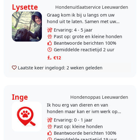
Lysette
Hondenuitlaatservice Leeuwarden
Graag kom ik bij u langs om uw
hond uit te laten. Samen met uw
hond loop ik een grote of een
Ervaring: 4 - 5 jaar
kleine ronde bij u door de buurt.
Past op: grote en kleine honden
Als uw hond mee kan in..
Beantwoorde berichten 100%
Gemiddelde reactietijd 2 uur
€12
Laatste keer ingelogd:
2 weken geleden
Inge
Hondenoppas Leeuwarden
Ik hou erg van dieren en van
honden maar kan er ivm werk op
dit moment niet zelf aan beginnen
Ervaring: 0 - 1 jaar
en zou het leuk vinden af en toe
Past op: kleine honden
een hond uit te laten..
Beantwoorde berichten 100%
Gemiddelde reactietijd 19 uur