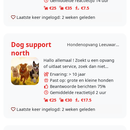
Gemiddelde reactietijd 14 uur
€25
€35
€7.5
Laatste keer ingelogd:
2 weken geleden
Dog support
Hondenopvang Leeuwarden
north
Hallo allemaal ! Zoekt u een opvang
of uitlaat service, zoek dan niet
verder en contact met mij 😀
Ervaring: > 10 jaar
opvang in huiselijke sfeer : Honden
Past op: grote en kleine honden
krijgen..
Beantwoorde berichten 75%
Gemiddelde reactietijd 2 uur
€25
€30
€17.5
Laatste keer ingelogd:
2 weken geleden