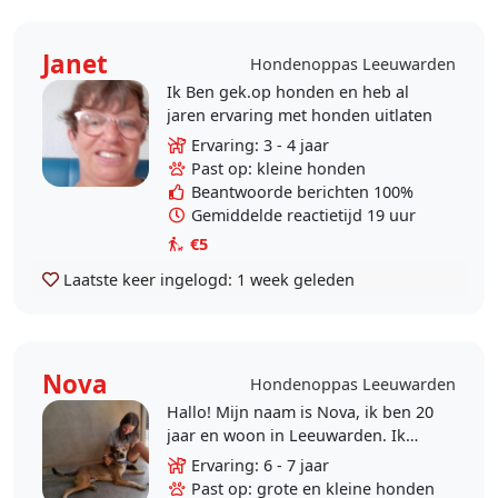
Janet
Hondenoppas Leeuwarden
Ik Ben gek.op honden en heb al
jaren ervaring met honden uitlaten
Ervaring: 3 - 4 jaar
Past op: kleine honden
Beantwoorde berichten 100%
Gemiddelde reactietijd 19 uur
€5
Laatste keer ingelogd:
1 week geleden
Nova
Hondenoppas Leeuwarden
Hallo! Mijn naam is Nova, ik ben 20
jaar en woon in Leeuwarden. Ik
ben altijd al gek geweest op
Ervaring: 6 - 7 jaar
honden, ik ben opgegroeid met
Past op: grote en kleine honden