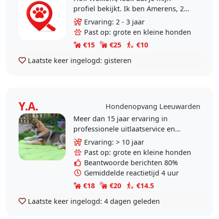
profiel bekijkt. Ik ben Amerens, 28
jaar en ik woon in het gezellige
Ervaring: 2 - 3 jaar
centrum van Leeuwarden. Honden
Past op: grote en kleine honden
zijn eigenlijk..
€15
€25
€10
Laatste keer ingelogd:
gisteren
Y.A.
Hondenopvang Leeuwarden
Meer dan 15 jaar ervaring in
professionele uitlaatservice en
opvang. Gediplomeerd Kynologisch
Ervaring: > 10 jaar
instructeur A en B. Certificaat
Past op: grote en kleine honden
Dierenartsassistente.
Beantwoorde berichten 80%
Gemiddelde reactietijd 4 uur
€18
€20
€14.5
Laatste keer ingelogd:
4 dagen geleden