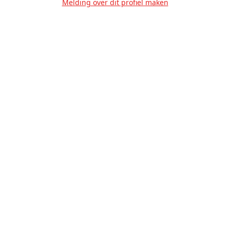
Melding over dit profiel maken
Over Ons
Privacy
Voorwaarden
Tarieven
Help
Volg ons!