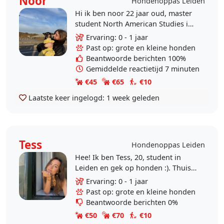
Noor
Hondenoppas Leiden
Hi ik ben noor 22 jaar oud, master
student North American Studies in
Leiden en dol op honden. Helaas is
Ervaring: 0 - 1 jaar
mijn lieve vriendinnetje Miep in
Past op: grote en kleine honden
april..
Beantwoorde berichten 100%
Gemiddelde reactietijd 7 minuten
€45
€65
€10
Laatste keer ingelogd:
1 week geleden
Tess
Hondenoppas Leiden
Hee! Ik ben Tess, 20, student in
Leiden en gek op honden :). Thuis
heb ik altijd honden gehad en ik
Ervaring: 0 - 1 jaar
vind het heerlijk om te wandelen. Ik
Past op: grote en kleine honden
werk in de..
Beantwoorde berichten 0%
€50
€70
€10