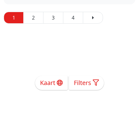
1
2
3
4
Kaart
Filters
Over Ons
Privacy
Voorwaarden
Tarieven
Help