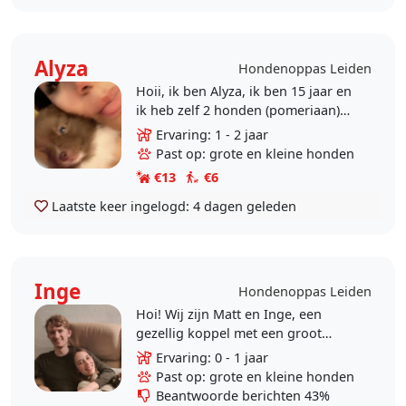
Alyza
Hondenoppas Leiden
Hoii, ik ben Alyza, ik ben 15 jaar en
ik heb zelf 2 honden (pomeriaan)
van jongs af aan heb ik geleerd hoe
Ervaring: 1 - 2 jaar
ik met honden om moet gaan.
Past op: grote en kleine honden
Daarbij heb ik..
€13
€6
Laatste keer ingelogd:
4 dagen geleden
Inge
Hondenoppas Leiden
Hoi! Wij zijn Matt en Inge, een
gezellig koppel met een groot
hondenhart. Matt is opgegroeid
Ervaring: 0 - 1 jaar
met honden, Inge heeft een jaar
Past op: grote en kleine honden
een vrolijke viervoeter..
Beantwoorde berichten 43%