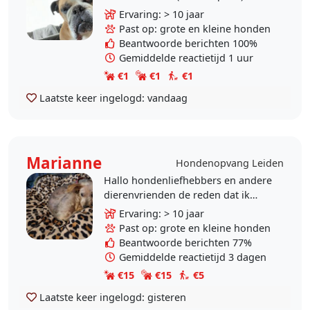
kinds af aan honden liefhebber en
Ervaring: > 10 jaar
ook zelf heb ik de afgelopen jaren
Past op: grote en kleine honden
meerdere..
Beantwoorde berichten 100%
Gemiddelde reactietijd 1 uur
€1
€1
€1
Laatste keer ingelogd:
vandaag
Marianne
Hondenopvang Leiden
Hallo hondenliefhebbers en andere
dierenvrienden de reden dat ik
hondenoppasser wil worden omdat
Ervaring: > 10 jaar
ik als dierenvriend niet wil dat
Past op: grote en kleine honden
dieren gedumpt..
Beantwoorde berichten 77%
Gemiddelde reactietijd 3 dagen
€15
€15
€5
Laatste keer ingelogd:
gisteren