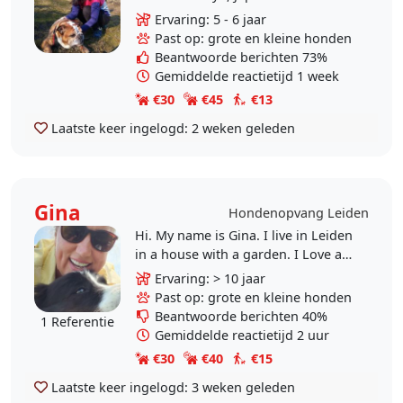
Leiden, Hoge Mors zone. I am a
Ervaring: 5 - 6 jaar
housewife, so I am very flexible
Past op: grote en kleine honden
with time and I..
Beantwoorde berichten 73%
Gemiddelde reactietijd 1 week
€30
€45
€13
Laatste keer ingelogd:
2 weken geleden
Gina
Hondenopvang Leiden
Hi. My name is Gina. I live in Leiden
in a house with a garden. I Love all
animals, except
Ervaring: > 10 jaar
reptiles(snakes...etc) Can pet sit,
Past op: grote en kleine honden
play, chill, go for a..
Beantwoorde berichten 40%
1 Referentie
Gemiddelde reactietijd 2 uur
€30
€40
€15
Laatste keer ingelogd:
3 weken geleden