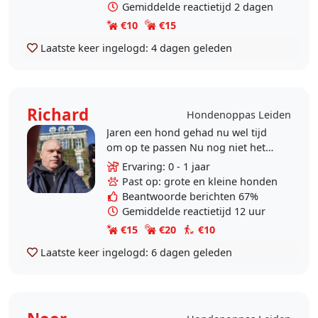
Gemiddelde reactietijd 2 dagen
€10
€15
Laatste keer ingelogd:
4 dagen geleden
Richard
Hondenoppas Leiden
Jaren een hond gehad nu wel tijd
om op te passen Nu nog niet het
juiste moment om aan een andere
Ervaring: 0 - 1 jaar
hond te beginnen
Past op: grote en kleine honden
Beantwoorde berichten 67%
Gemiddelde reactietijd 12 uur
€15
€20
€10
Laatste keer ingelogd:
6 dagen geleden