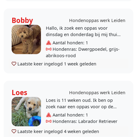
Bobby
Hondenoppas werk Leiden
Hallo, ik zoek een oppas voor
dinsdag en donderdag bij mij thuis
om op de 9 maanden oude
Aantal honden: 1
dwergpoedel Bobby te passen. Wie
Hondenras: Dwergpoedel, grijs-
heeft er interes..
abrikoos-rood
Laatste keer ingelogd
1 week geleden
Loes
Hondenoppas werk Leiden
Loes is 11 weken oud. Ik ben op
zoek naar een oppas voor op de
dinsdagochtend en
Aantal honden: 1
woensdagochtend van 08.30 -
Hondenras: Labrador Retriever
13.30.
Laatste keer ingelogd
4 weken geleden