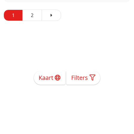
1
2
Kaart
Filters
Over Ons
Privacy
Voorwaarden
Tarieven
Help