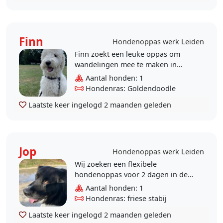
Finn
Hondenoppas werk Leiden
Finn zoekt een leuke oppas om
wandelingen mee te maken in
Leiden en of een oppas op een
Aantal honden: 1
vaste dag in de week. Interesse
Hondenras: Goldendoodle
stuur mij een app..
Laatste keer ingelogd
2 maanden geleden
Jop
Hondenoppas werk Leiden
Wij zoeken een flexibele
hondenoppas voor 2 dagen in de
week om met Jop te lopen ergens
Aantal honden: 1
tussen 11 en 13 uur, bij voorkeur
Hondenras: friese stabij
op maandag, dins..
Laatste keer ingelogd
2 maanden geleden