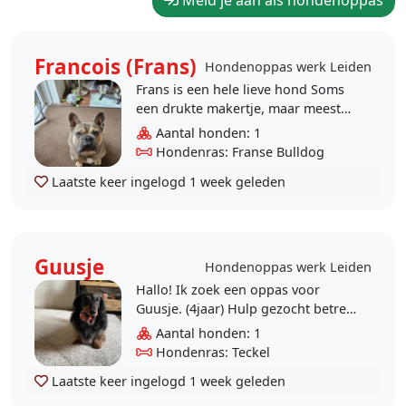
Meld je aan als hondenoppas
Francois (Frans)
Hondenoppas werk Leiden
Frans is een hele lieve hond Soms
een drukte makertje, maar meestal
rustig. Hij is erg nieuwsgierig en
Aantal honden: 1
dol op aandacht. Hij heeft een
Hondenras: Franse Bulldog
voed..
Laatste keer ingelogd
1 week geleden
Guusje
Hondenoppas werk Leiden
Hallo! Ik zoek een oppas voor
Guusje. (4jaar) Hulp gezocht betreft
het wandelen en soms opvang van
Aantal honden: 1
Guusje ivm ziekte/
Hondenras: Teckel
ziekenhuisopnames. A..
Laatste keer ingelogd
1 week geleden