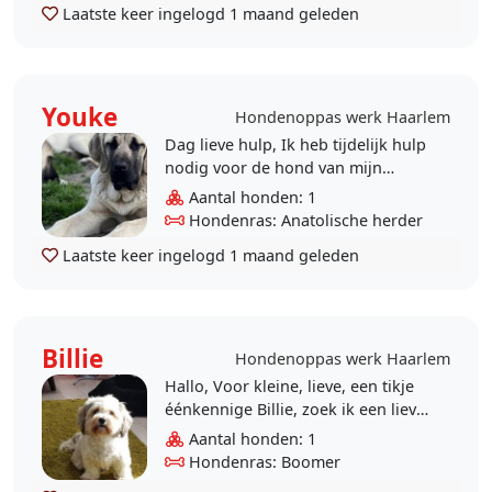
Laatste keer ingelogd
1 maand geleden
Youke
Hondenoppas werk Haarlem
Dag lieve hulp, Ik heb tijdelijk hulp
nodig voor de hond van mijn
moeder. Het is een lieve hond, heel
Aantal honden: 1
nieuwsgierig en moet ook wel even
Hondenras: Anatolische herder
w..
Laatste keer ingelogd
1 maand geleden
Billie
Hondenoppas werk Haarlem
Hallo, Voor kleine, lieve, een tikje
éénkennige Billie, zoek ik een lieve,
rustige , (misschien oudere?) oppas
Aantal honden: 1
voor zo nu en dan. (bi..
Hondenras: Boomer