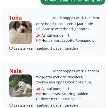
Meld je aan als hondenoppas
Toba
Hondenoppas werk Haarlem
onze hond Toba is een 1 jaar oude
Italiaaanse waterhond (Lagotto).
Heel lief maar ze kan (nog) niet
Aantal honden: 1
goed tegen alleen zijn. Wij zoeken
Hondenras: Lagotto Romagnolo
nu ..
Laatste keer ingelogd
2 dagen geleden
Nala
Hondenoppas werk Haarlem
We (gezin met drie dochters)
zoeken een oppas voor onze pup
Nala. Ze is nu 4,5 maanden oud. Ze
Aantal honden: 1
doet het heel goed. Ze slaapt goed
Hondenras: Kruizing Golden
en gaat ..
retriever met Cocker spaniel
Laatste keer ingelogd
2 dagen geleden