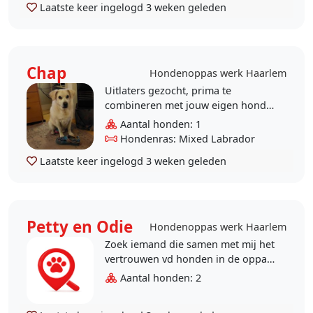
Laatste keer ingelogd
3 weken geleden
Chap
Hondenoppas werk Haarlem
Uitlaters gezocht, prima te
combineren met jouw eigen hond.
🐶 Chap mijn hond en ik zoeken
Aantal honden: 1
iemand om hem uit te laten, daar
Hondenras: Mixed Labrador
ikzelf hem m..
Laatste keer ingelogd
3 weken geleden
Petty en Odie
Hondenoppas werk Haarlem
Zoek iemand die samen met mij het
vertrouwen vd honden in de oppas
kan opbouwen. Zodat ik heel soms
Aantal honden: 2
eens een dag/nacht weg kan zijn.