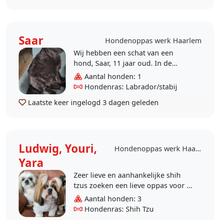
Saar
Hondenoppas werk Haarlem
Wij hebben een schat van een
hond, Saar, 11 jaar oud. In de
tweede helft van januari wil ik
Aantal honden: 1
graag 2 weken op vakantie. Saar
Hondenras: Labrador/stabij
gaat goed met ..
Laatste keer ingelogd
3 dagen geleden
Ludwig, Youri,
Hondenoppas werk Haarlem
Yara
Zeer lieve en aanhankelijke shih
tzus zoeken een lieve oppas voor 5
dagen in mei bij ons thuis in
Aantal honden: 3
Molenwijk, Haarlem.
Hondenras: Shih Tzu