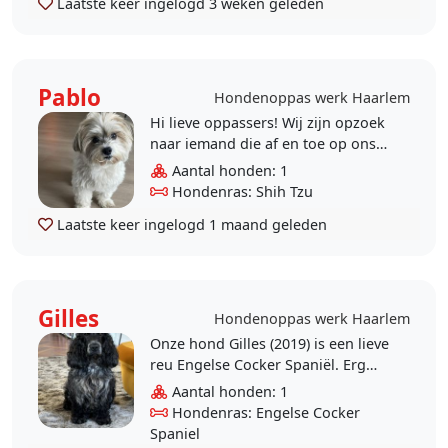
Laatste keer ingelogd
3 weken geleden
Pablo
Hondenoppas werk Haarlem
Hi lieve oppassers! Wij zijn opzoek
naar iemand die af en toe op ons
hondje Pablo wilt passen! Pablo is
Aantal honden: 1
een rustig hondje, is goed met..
Hondenras: Shih Tzu
Laatste keer ingelogd
1 maand geleden
Gilles
Hondenoppas werk Haarlem
Onze hond Gilles (2019) is een lieve
reu Engelse Cocker Spaniël. Erg
enthousiast en goed
Aantal honden: 1
gesocialiseerd. Gaat vrijwel altijd
Hondenras: Engelse Cocker
goed met and..
Spaniel