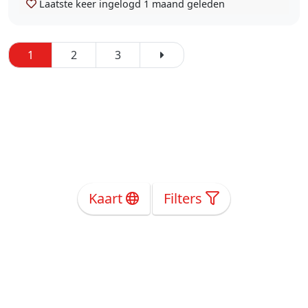
Laatste keer ingelogd
1 maand geleden
1
2
3
Kaart
Filters
Over Ons
Privacy
Voorwaarden
Tarieven
Help