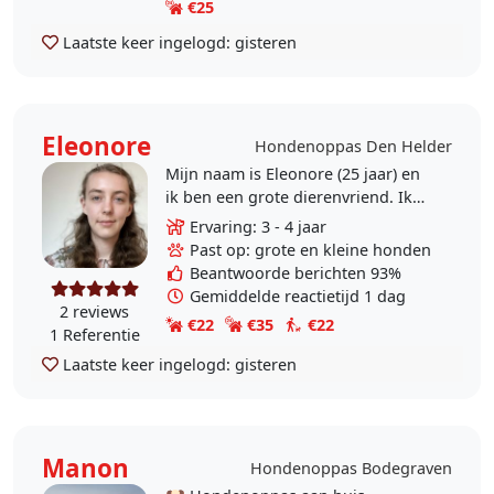
€25
Laatste keer ingelogd:
gisteren
Eleonore
Hondenoppas Den Helder
Mijn naam is Eleonore (25 jaar) en
ik ben een grote dierenvriend. Ik
heb zelf 10 jaar een hond gehad.
Ervaring: 3 - 4 jaar
Naast dat ik vaak op de honden van
Past op: grote en kleine honden
kennissen..
Beantwoorde berichten 93%
Gemiddelde reactietijd 1 dag
2 reviews
€22
€35
€22
1 Referentie
Laatste keer ingelogd:
gisteren
Manon
Hondenoppas Bodegraven