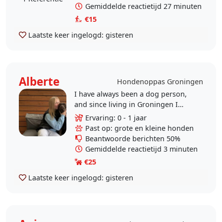
Gemiddelde reactietijd 27 minuten
€15
Laatste keer ingelogd:
gisteren
Alberte
Hondenoppas Groningen
I have always been a dog person,
and since living in Groningen I
have missed going on long walks
Ervaring: 0 - 1 jaar
and just hanging out with dogs in
Past op: grote en kleine honden
general. At home,..
Beantwoorde berichten 50%
Gemiddelde reactietijd 3 minuten
€25
Laatste keer ingelogd:
gisteren