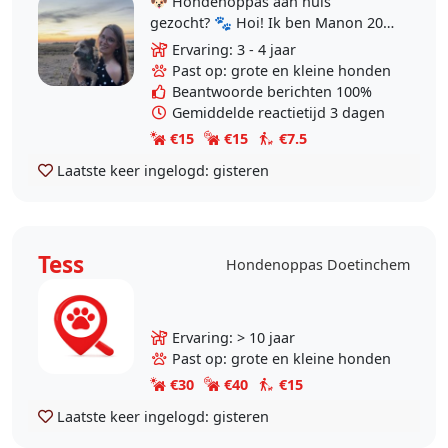
🐶 Hondenoppas aan huis
gezocht? 🐾 Hoi! Ik ben Manon 20
jaar oud en een gediplomeerd
Ervaring: 3 - 4 jaar
dierverzorger (niveau 3) en bied
Past op: grote en kleine honden
hondenoppas aan bij jou..
Beantwoorde berichten 100%
Gemiddelde reactietijd 3 dagen
€15
€15
€7.5
Laatste keer ingelogd:
gisteren
Tess
Hondenoppas Doetinchem
Ervaring: > 10 jaar
Past op: grote en kleine honden
€30
€40
€15
Laatste keer ingelogd:
gisteren