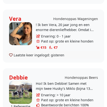
Vera
Hondenoppas Wageningen
! Ik ben Vera, 20 jaar jong en een
enorme dierenliefhebber. Omdat ik
momenteel bewust kies voor een
Ervaring: 0 - 1 jaar
rustiger tempo en activiteiten die
Past op: grote en kleine honden
mij positieve..
€15
€7
Laatste keer ingelogd:
gisteren
Debbie
Hondenoppas Beers
Hoi! Ik ben Debbie! Samen met
mijn twee Husky’s Miklo (bijna 13
en nog verrassend fit 😁) en Kaiju
Ervaring: > 10 jaar
(6 maanden) ben ik op zoek naar
Past op: grote en kleine honden
een nieuwe..
Beantwoorde berichten 100%
1 Referentie