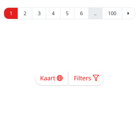
1
2
3
4
5
6
..
100
Kaart
Filters
Over Ons
Privacy
Voorwaarden
Tarieven
Help