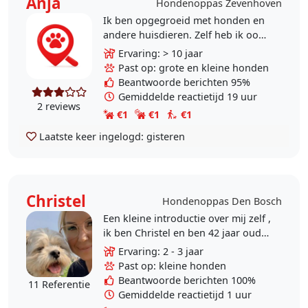
Anja
Hondenoppas Zevenhoven
Ik ben opgegroeid met honden en
andere huisdieren. Zelf heb ik ook
altijd honden gehad. Een bastaard
Ervaring: > 10 jaar
en een toypoedel. Sinds het
Past op: grote en kleine honden
overlijden van mijn..
Beantwoorde berichten 95%
Gemiddelde reactietijd 19 uur
2 reviews
€1
€1
€1
Laatste keer ingelogd:
gisteren
Christel
Hondenoppas Den Bosch
Een kleine introductie over mij zelf ,
ik ben Christel en ben 42 jaar oud
ik woon in een eengezinswoning
Ervaring: 2 - 3 jaar
samen met mij hondje Simba van
Past op: kleine honden
11 een..
Beantwoorde berichten 100%
11 Referentie
Gemiddelde reactietijd 1 uur