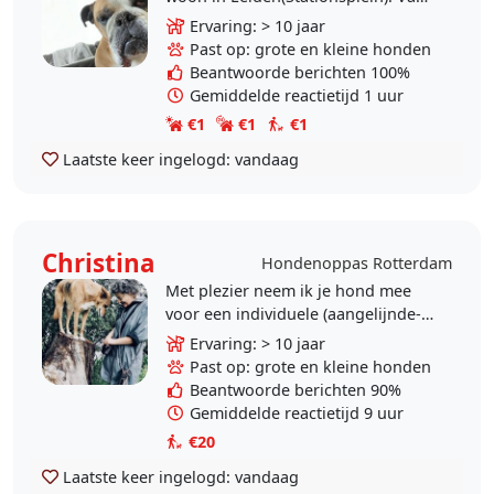
kinds af aan honden liefhebber en
Ervaring: > 10 jaar
ook zelf heb ik de afgelopen jaren
Past op: grote en kleine honden
meerdere..
Beantwoorde berichten 100%
Gemiddelde reactietijd 1 uur
€1
€1
€1
Laatste keer ingelogd:
vandaag
Christina
Hondenoppas Rotterdam
Met plezier neem ik je hond mee
voor een individuele (aangelijnde-
of losloop) wandeling in Rotterdam
Ervaring: > 10 jaar
Hillegersberg/Kleiwegkwartier/Kralingen
Past op: grote en kleine honden
(in..
Beantwoorde berichten 90%
Gemiddelde reactietijd 9 uur
€20
Laatste keer ingelogd:
vandaag