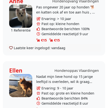
Anne
Hondenopvang Vlaardingen
Pas ongeveer 20 jaar op honden 🐕
en katten ook af en toe aan huis , ik
hou van alle dieren 🐶 honden die
Ervaring: > 10 jaar
erg aan de riem trekken liever niet..
Past op: kleine honden
Beantwoorde berichten 100%
1 Referentie
Gemiddelde reactietijd 9 uur
€15
€15
Laatste keer ingelogd:
vandaag
Ellen
Hondenoppas Vlaardingen
Nadat mijn lieve hond op 15 jarige
leeftijd is overleden, wil ik graag
weer op een hond passen. Hier heb
Ervaring: 9 - 10 jaar
ik al een paar jaar ervaring mee. Ik
Past op: grote en kleine honden
heb..
Beantwoorde berichten 84%
Gemiddelde reactietijd 8 uur