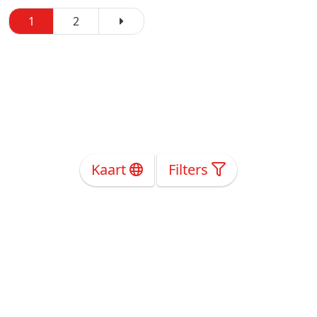
1
2
Kaart
Filters
Over Ons
Privacy
Voorwaarden
Tarieven
Help