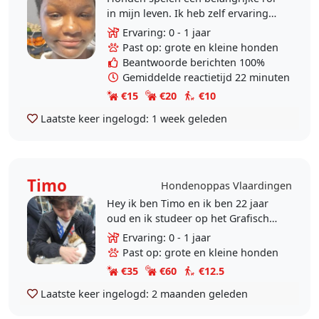
in mijn leven. Ik heb zelf ervaring
met het opvoeden van mijn eigen
Ervaring: 0 - 1 jaar
twee honden en het uitlaten van
Past op: grote en kleine honden
honden van..
Beantwoorde berichten 100%
Gemiddelde reactietijd 22 minuten
€15
€20
€10
Laatste keer ingelogd:
1 week geleden
Timo
Hondenoppas Vlaardingen
Hey ik ben Timo en ik ben 22 jaar
oud en ik studeer op het Grafisch
Lyceum in Rotterdam. Ik ben sinds
Ervaring: 0 - 1 jaar
jongs af aan al een dierenvriend en
Past op: grote en kleine honden
vindt het..
€35
€60
€12.5
Laatste keer ingelogd:
2 maanden geleden