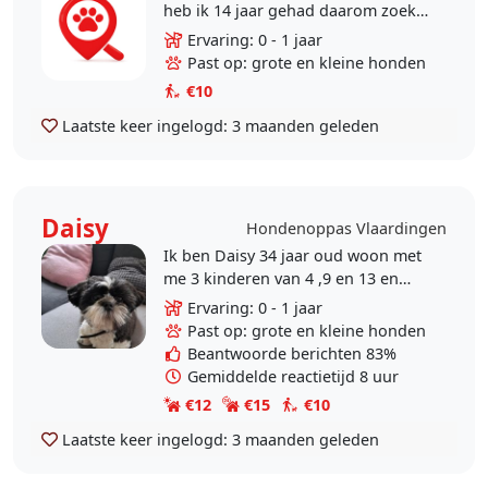
heb ik 14 jaar gehad daarom zoek
ik nu andere oppashondjes
Ervaring: 0 - 1 jaar
Past op: grote en kleine honden
€10
Laatste keer ingelogd:
3 maanden geleden
Daisy
Hondenoppas Vlaardingen
Ik ben Daisy 34 jaar oud woon met
me 3 kinderen van 4 ,9 en 13 en
onze hond Noortje ( shitzu), 2
Ervaring: 0 - 1 jaar
kattten en ons konijn in
Past op: grote en kleine honden
Vlaardingen. Ik heb de..
Beantwoorde berichten 83%
Gemiddelde reactietijd 8 uur
€12
€15
€10
Laatste keer ingelogd:
3 maanden geleden