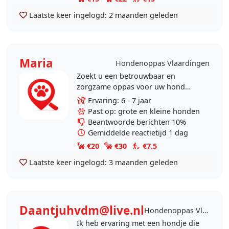
Laatste keer ingelogd:
2 maanden geleden
Maria
Hondenoppas Vlaardingen
Zoekt u een betrouwbaar en
zorgzame oppas voor uw hond
Alles is in overleg bespreekbaar Ik
Ervaring: 6 - 7 jaar
heb een eengezinswoning met
Past op: grote en kleine honden
afgesloten tuin, rook niet,..
Beantwoorde berichten 10%
Gemiddelde reactietijd 1 dag
€20
€30
€7.5
Laatste keer ingelogd:
3 maanden geleden
Daantjuhvdm@live.nl
Hondenoppas Vlaardingen
Ik heb ervaring met een hondje die