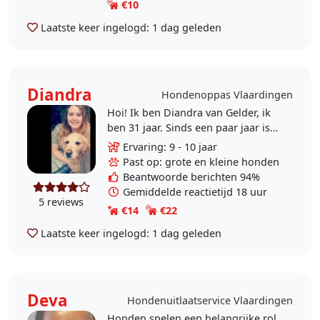
€10
Laatste keer ingelogd:
1 dag geleden
Diandra
Hondenoppas Vlaardingen
Hoi! Ik ben Diandra van Gelder, ik
ben 31 jaar. Sinds een paar jaar is
mijn eigen hond overleden en mis
Ervaring: 9 - 10 jaar
ik een hond(je) om mij heen.
Past op: grote en kleine honden
Hierdoor doe ik..
Beantwoorde berichten 94%
Gemiddelde reactietijd 18 uur
5 reviews
€14
€22
Laatste keer ingelogd:
1 dag geleden
Deva
Hondenuitlaatservice Vlaardingen
Honden spelen een belangrijke rol