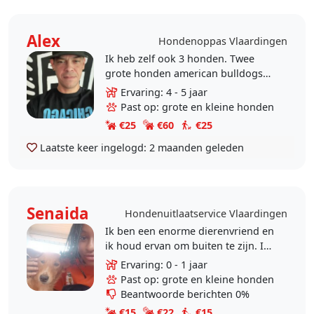
Alex
Hondenoppas Vlaardingen
Ik heb zelf ook 3 honden. Twee
grote honden american bulldogs
en een kleine boomer hond en een
Ervaring: 4 - 5 jaar
kat.
Past op: grote en kleine honden
€25
€60
€25
Laatste keer ingelogd:
2 maanden geleden
Senaida
Hondenuitlaatservice Vlaardingen
Ik ben een enorme dierenvriend en
ik houd ervan om buiten te zijn. Ik
heb ruime ervaring met honden en
Ervaring: 0 - 1 jaar
vind het geweldig om ze de
Past op: grote en kleine honden
aandacht en..
Beantwoorde berichten 0%
€15
€22
€15