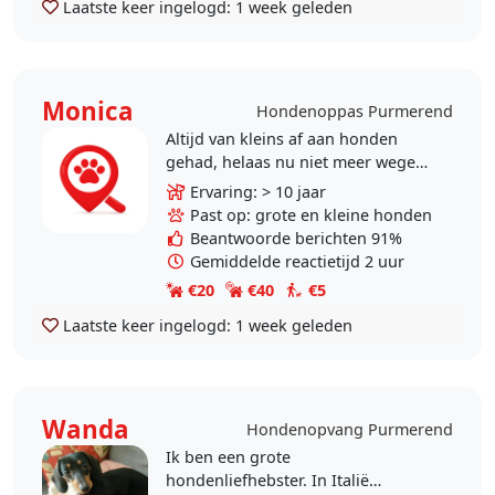
Laatste keer ingelogd:
1 week geleden
Monica
Hondenoppas Purmerend
Altijd van kleins af aan honden
gehad, helaas nu niet meer wegens
tijdgebrek. Maar geen dag zonder
Ervaring: > 10 jaar
hond, want op mijn werk zie ik ze
Past op: grote en kleine honden
dagelijks!..
Beantwoorde berichten 91%
Gemiddelde reactietijd 2 uur
€20
€40
€5
Laatste keer ingelogd:
1 week geleden
Wanda
Hondenopvang Purmerend
Ik ben een grote
hondenliefhebster. In Italië