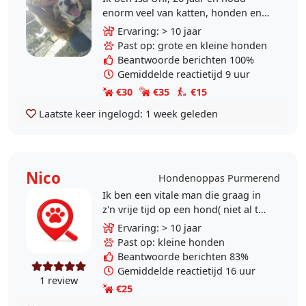
enorm veel van katten, honden en
andere dieren. Ik heb veel ervaring
Ervaring: > 10 jaar
met oppassen op honden, zowel
Past op: grote en kleine honden
van familie als..
Beantwoorde berichten 100%
Gemiddelde reactietijd 9 uur
€30
€35
€15
Laatste keer ingelogd:
1 week geleden
Nico
Hondenoppas Purmerend
Ik ben een vitale man die graag in
z'n vrije tijd op een hond( niet al te
groot) wil passen,Ik werk niet meer
Ervaring: > 10 jaar
en wil doordeweeks heel graag
Past op: kleine honden
een..
Beantwoorde berichten 83%
Gemiddelde reactietijd 16 uur
1 review
€25