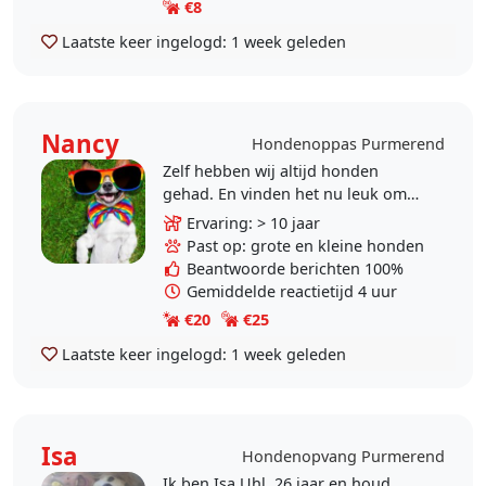
€8
Laatste keer ingelogd:
1 week geleden
Nancy
Hondenoppas Purmerend
Zelf hebben wij altijd honden
gehad. En vinden het nu leuk om
op te passen. 🐕
Ervaring: > 10 jaar
Past op: grote en kleine honden
Beantwoorde berichten 100%
Gemiddelde reactietijd 4 uur
€20
€25
Laatste keer ingelogd:
1 week geleden
Isa
Hondenopvang Purmerend
Ik ben Isa Uhl, 26 jaar en houd