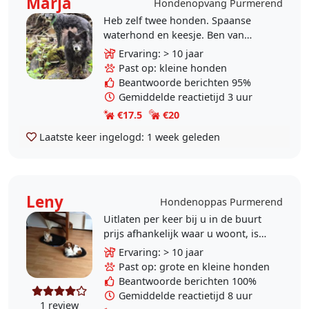
Marja
Hondenopvang Purmerend
Heb zelf twee honden. Spaanse
waterhond en keesje. Ben van
nature rustig en geduldig. Vind het
Ervaring: > 10 jaar
belangrijk dat een hond zijn
Past op: kleine honden
energie kwijt kan en..
Beantwoorde berichten 95%
Gemiddelde reactietijd 3 uur
€17.5
€20
Laatste keer ingelogd:
1 week geleden
Leny
Hondenoppas Purmerend
Uitlaten per keer bij u in de buurt
prijs afhankelijk waar u woont, is
vanaf €5 Verder opvang bij mij
Ervaring: > 10 jaar
thuis 7x24, zelf heb ik 4 katten en
Past op: grote en kleine honden
2..
Beantwoorde berichten 100%
Gemiddelde reactietijd 8 uur
1 review