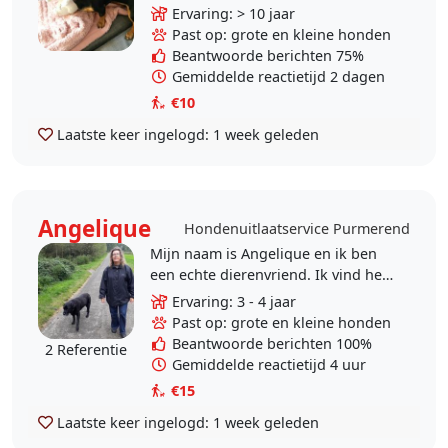
verzorgde ik zwerfhondjes verder
Ervaring: > 10 jaar
heb ik een poosje de opleiding
Past op: grote en kleine honden
voor hondentrainster gevolgd. Ik
Beantwoorde berichten 75%
heb..
Gemiddelde reactietijd 2 dagen
€10
Laatste keer ingelogd:
1 week geleden
Angelique
Hondenuitlaatservice Purmerend
Mijn naam is Angelique en ik ben
een echte dierenvriend. Ik vind het
erg leuk om met honden bezig te
Ervaring: 3 - 4 jaar
zijn. Vanaf 2019 ben ik vrijwilliger
Past op: grote en kleine honden
bij D.O.A...
Beantwoorde berichten 100%
2 Referentie
Gemiddelde reactietijd 4 uur
€15
Laatste keer ingelogd:
1 week geleden