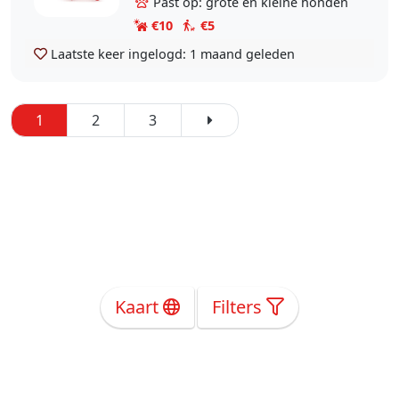
Past op: grote en kleine honden
€10
€5
Laatste keer ingelogd:
1 maand geleden
1
2
3
Kaart
Filters