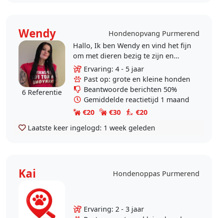
Wendy
Hondenopvang Purmerend
Hallo, Ik ben Wendy en vind het fijn
om met dieren bezig te zijn en
wandel graag met uw hond en kan
Ervaring: 4 - 5 jaar
soms ook op uw hond passen
Past op: grote en kleine honden
wanneer u een paar..
Beantwoorde berichten 50%
6 Referentie
Gemiddelde reactietijd 1 maand
€20
€30
€20
Laatste keer ingelogd:
1 week geleden
Kai
Hondenoppas Purmerend
Ervaring: 2 - 3 jaar