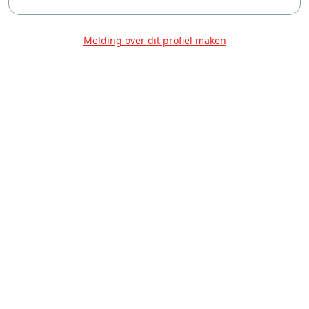
Melding over dit profiel maken
Over Ons
Privacy
Voorwaarden
Tarieven
Help