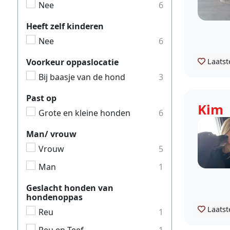
Nee
6
Heeft zelf kinderen
Nee
6
Laatst
Voorkeur oppaslocatie
Bij baasje van de hond
3
Past op
Kim
Grote en kleine honden
6
Man/ vrouw
Vrouw
5
Man
1
Geslacht honden van
hondenoppas
Laatst
Reu
1