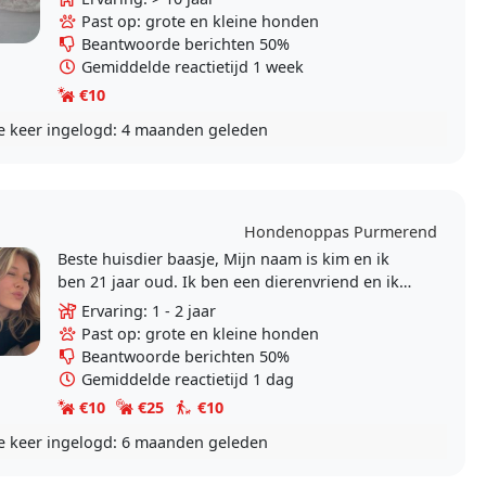
hondjes zijn..
Past op: grote en kleine honden
Beantwoorde berichten 50%
Gemiddelde reactietijd 1 week
€10
e keer ingelogd:
4 maanden geleden
Hondenoppas Purmerend
Beste huisdier baasje, Mijn naam is kim en ik
ben 21 jaar oud. Ik ben een dierenvriend en ik
heb zelf een hond (bo). Wij hebben thuis al ons
Ervaring: 1 - 2 jaar
hele..
Past op: grote en kleine honden
Beantwoorde berichten 50%
Gemiddelde reactietijd 1 dag
€10
€25
€10
e keer ingelogd:
6 maanden geleden