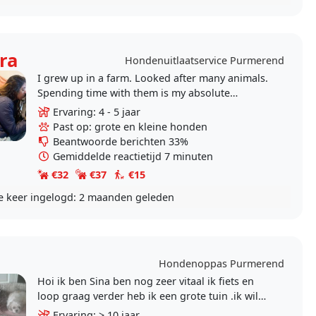
ra
Hondenuitlaatservice Purmerend
I grew up in a farm. Looked after many animals.
Spending time with them is my absolute
pleasure. I live with my husband who is also an
Ervaring: 4 - 5 jaar
animal lover...
Past op: grote en kleine honden
Beantwoorde berichten 33%
Gemiddelde reactietijd 7 minuten
€32
€37
€15
e keer ingelogd:
2 maanden geleden
Hondenoppas Purmerend
Hoi ik ben Sina ben nog zeer vitaal ik fiets en
loop graag verder heb ik een grote tuin .ik wil
graag oppassen omdat mijn twee vorige
Ervaring: > 10 jaar