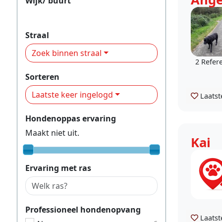
Wijk/ buurt
Weidevenne
Straal
Zoek binnen straal
2 Refer
Sorteren
Laatste keer ingelogd
Laatst
Hondenoppas ervaring
Maakt niet uit.
Kai
Ervaring met ras
Professioneel hondenopvang
Laatst