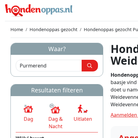
Home
Hondenoppas gezocht
Hondenoppas gezocht P
Hond
Waar?
Weid
Hondenopp
baasje vin
Resultaten filteren
doet u name
Weidevenne
Weidevenne
Aanmelden 
Dag
Dag &
Uitlaten
Nacht
Ange