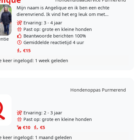
Mijn naam is Angelique en ik ben een echte
dierenvriend. Ik vind het erg leuk om met
honden bezig te zijn. Vanaf 2019 ben ik
Ervaring: 3 - 4 jaar
vrijwilliger bij D.O.A...
Past op: grote en kleine honden
Beantwoorde berichten 100%
entie
Gemiddelde reactietijd 4 uur
€15
e keer ingelogd:
1 week geleden
Hondenoppas Purmerend
Ervaring: 2 - 3 jaar
Past op: grote en kleine honden
€10
€5
e keer ingelogd:
1 maand geleden