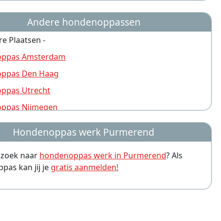
Andere hondenoppassen
re Plaatsen -
ppas Amsterdam
ppas Den Haag
ppas Utrecht
ppas Nijmegen
ppas Rotterdam
Hondenoppas werk Purmerend
ppas Groningen
p zoek naar
hondenoppas werk in Purmerend
? Als
ppas Almere
as kan jij je
gratis aanmelden!
ppas Amersfoort
ppas Arnhem
ppas Leiden