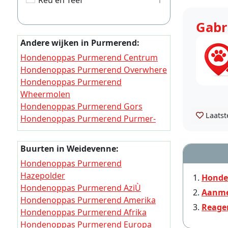
Reu en Teef
1
Gabr
Andere wijken in Purmerend:
Hondenoppas Purmerend Centrum
Hondenoppas Purmerend Overwhere
Hondenoppas Purmerend
Wheermolen
Hondenoppas Purmerend Gors
Laatst
Hondenoppas Purmerend Purmer-
Noord
Hondenoppas Purmerend Purmer-
Buurten in Weidevenne:
Zuid
Hondenoppas Purmerend
Hondenoppas Purmerend
Hazepolder
Honde
Weidevenne
Hondenoppas Purmerend AziÙ
Aanme
Hondenoppas Purmerend Amerika
Reage
Hondenoppas Purmerend Afrika
Hondenoppas Purmerend Europa