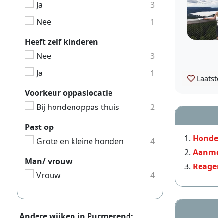
Ja
3
Nee
1
Heeft zelf kinderen
Nee
3
Ja
1
Laatst
Voorkeur oppaslocatie
Bij hondenoppas thuis
2
Past op
Honde
Grote en kleine honden
4
Aanme
Man/ vrouw
Reage
Vrouw
4
Andere wijken in Purmerend: