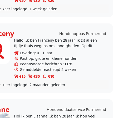
€20
€30
€20
e keer ingelogd:
1 week geleden
ceny
Hondenoppas Purmerend
Hallo, Ik ben Franceny ben 28 jaar, ik zit al een
tijdje thuis wegens omstandigheden. Op dit
moment mag ik helaas niet werken, maar ik
Ervaring: 0 - 1 jaar
merk wel dat..
Past op: grote en kleine honden
Beantwoorde berichten 100%
Gemiddelde reactietijd 2 weken
€15
€30
€10
e keer ingelogd:
2 maanden geleden
nne
Hondenuitlaatservice Purmerend
Hoi ik ben Lisanne. Ik ben 20 jaar. Ik hou veel