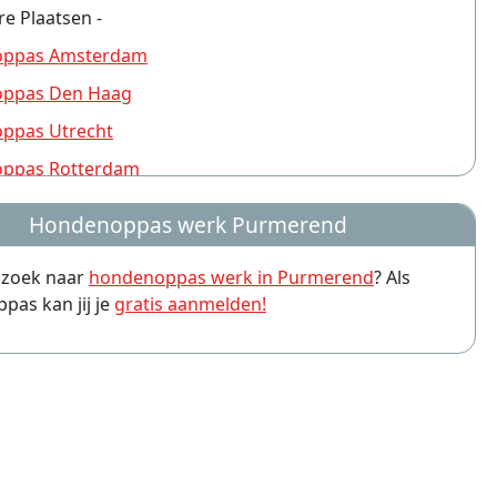
re Plaatsen -
ppas Amsterdam
ppas Den Haag
ppas Utrecht
ppas Rotterdam
ppas Nijmegen
Hondenoppas werk Purmerend
ppas Groningen
p zoek naar
hondenoppas werk in Purmerend
? Als
ppas Almere
as kan jij je
gratis aanmelden!
ppas Amersfoort
ppas Arnhem
ppas Leiden
ppas Zwolle
ppas Eindhoven