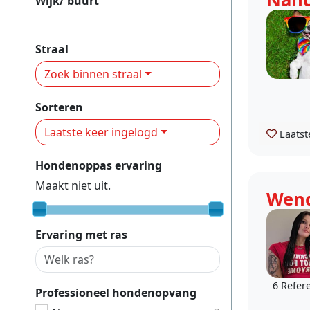
Wijk/ buurt
Wheermolen
Straal
Zoek binnen straal
Sorteren
Laatste keer ingelogd
Laatst
Hondenoppas ervaring
Maakt niet uit.
Wen
Ervaring met ras
6 Refer
Professioneel hondenopvang