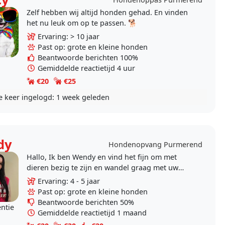
Zelf hebben wij altijd honden gehad. En vinden
het nu leuk om op te passen. 🐕
Ervaring: > 10 jaar
Past op: grote en kleine honden
Beantwoorde berichten 100%
Gemiddelde reactietijd 4 uur
€20
€25
e keer ingelogd:
1 week geleden
dy
Hondenopvang Purmerend
Hallo, Ik ben Wendy en vind het fijn om met
dieren bezig te zijn en wandel graag met uw
hond en kan soms ook op uw hond passen
Ervaring: 4 - 5 jaar
wanneer u een paar..
Past op: grote en kleine honden
Beantwoorde berichten 50%
entie
Gemiddelde reactietijd 1 maand