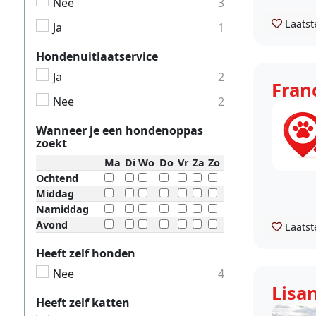
Nee
3
Laatst
Ja
1
Hondenuitlaatservice
Ja
2
Fran
Nee
2
Wanneer je een hondenoppas
zoekt
Ma
Di
Wo
Do
Vr
Za
Zo
Ochtend
Middag
Namiddag
Avond
Laatst
Heeft zelf honden
Nee
4
Lisa
Heeft zelf katten