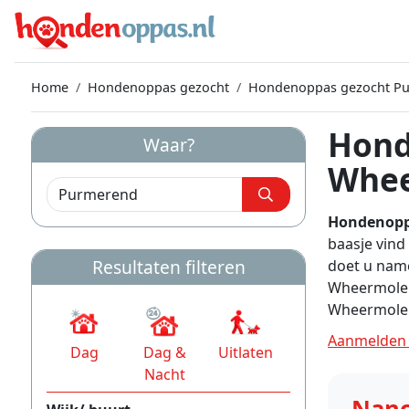
Home
Hondenoppas gezocht
Hondenoppas gezocht P
Hond
Waar?
Whe
Hondenopp
baasje vin
Resultaten filteren
doet u name
Wheermolen
Wheermole
Aanmelden 
Dag
Dag &
Uitlaten
Nacht
Nan