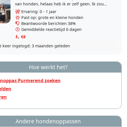
van honden, helaas heb ik er zelf geen. Ik zou
het leuk vinden af en toe uw hond uit te laten.
Ervaring: 0 - 1 jaar
Ik..
Past op: grote en kleine honden
Beantwoorde berichten 38%
Gemiddelde reactietijd 6 dagen
€8
e keer ingelogd:
3 maanden geleden
Hoe werkt het?
noppas Purmerend zoeken
lden
ren
Andere hondenoppassen