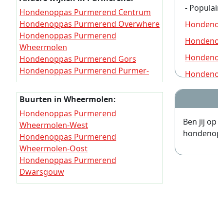
- Populai
Hondenoppas Purmerend Centrum
Hondenoppas Purmerend Overwhere
Hondeno
Hondenoppas Purmerend
Hondeno
Wheermolen
Hondeno
Hondenoppas Purmerend Gors
Hondenoppas Purmerend Purmer-
Hondeno
Noord
Hondeno
Hondenoppas Purmerend Purmer-
Buurten in Wheermolen:
Zuid
Hondeno
Hondenoppas Purmerend
Hondenoppas Purmerend
Ben jij o
Hondeno
Wheermolen-West
Weidevenne
hondenopp
Hondenoppas Purmerend
Hondeno
Wheermolen-Oost
Hondeno
Hondenoppas Purmerend
Dwarsgouw
Hondeno
Hondeno
Hondeno