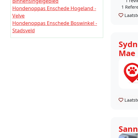
1 rev
Binnensingelgebied
1 Refer
Hondenoppas Enschede Hogeland -
Laatst
Velve
Hondenoppas Enschede Boswinkel -
Stadsveld
Hondenoppas Enschede
Sydn
Twekkelerveld - T.H.T.
Mae
Hondenoppas Enschede-Noord
Hondenoppas Enschede Ribbelt -
Stokhorst
Hondenoppas Enschede-Zuid
Hondenoppas Bedrijfsterreinen
Enschede-West
Hondenoppas Enschede Glanerbrug
Laatst
en omgeving
Hondenoppas Enschede Landelijk
gebied en kernen
Sann