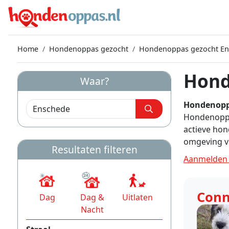
Home
Hondenoppas gezocht
Hondenoppas gezocht En
Hond
Waar?
Hondenopp
Hondenoppas
actieve hon
omgeving v
Resultaten filteren
Aanmelden 
Con
Dag
Dag &
Uitlaten
Nacht