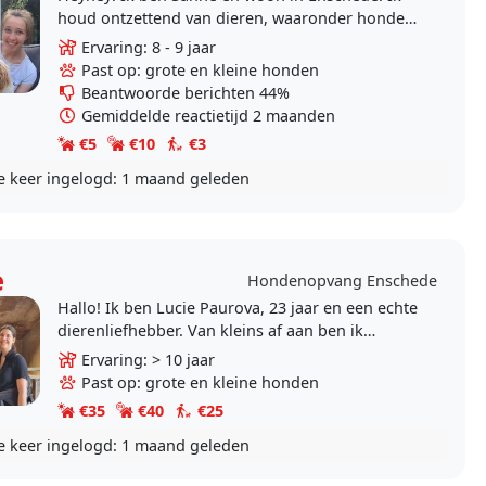
houd ontzettend van dieren, waaronder honden.
Ik heb vroeger meerdere keren honden te logé
Ervaring: 8 - 9 jaar
gehad en..
Past op: grote en kleine honden
Beantwoorde berichten 44%
Gemiddelde reactietijd 2 maanden
€5
€10
€3
e keer ingelogd:
1 maand geleden
e
Hondenopvang Enschede
Hallo! Ik ben Lucie Paurova, 23 jaar en een echte
dierenliefhebber. Van kleins af aan ben ik
opgegroeid met huisdieren, en die liefde is
Ervaring: > 10 jaar
alleen maar..
Past op: grote en kleine honden
€35
€40
€25
e keer ingelogd:
1 maand geleden