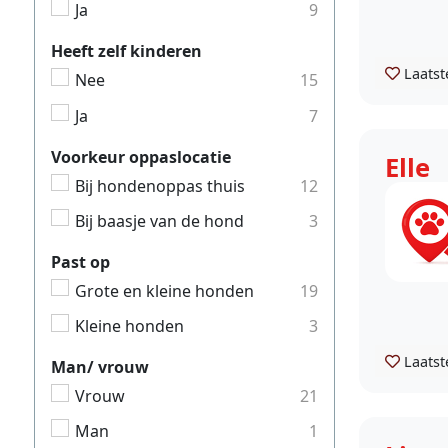
Ja
9
Heeft zelf kinderen
Laatst
Nee
15
Ja
7
Voorkeur oppaslocatie
Elle
Bij hondenoppas thuis
12
Bij baasje van de hond
3
Past op
Grote en kleine honden
19
Kleine honden
3
Laatst
Man/ vrouw
Vrouw
21
Man
1