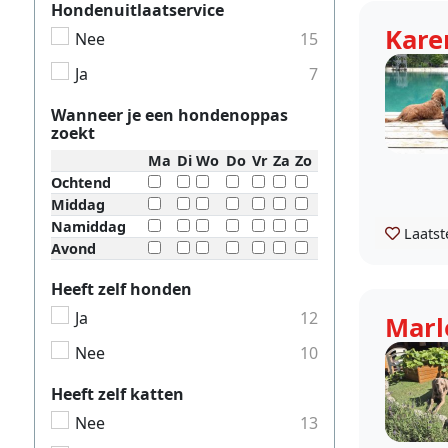
Hondenuitlaatservice
Kare
Nee
15
Ja
7
Wanneer je een hondenoppas
zoekt
Ma
Di
Wo
Do
Vr
Za
Zo
Ochtend
Middag
Namiddag
Laatst
Avond
Heeft zelf honden
Ja
12
Marl
Nee
10
Heeft zelf katten
Nee
13