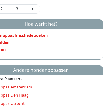
2
3
Hoe werkt het?
noppas Enschede zoeken
lden
ren
Andere hondenoppassen
re Plaatsen -
ppas Amsterdam
ppas Den Haag
ppas Utrecht