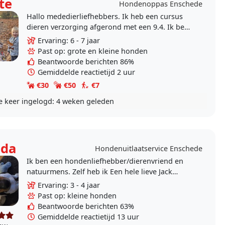
te
Hondenoppas Enschede
Hallo mededierliefhebbers. Ik heb een cursus
dieren verzorging afgerond met een 9.4. Ik ben
zeker nog niet klaar met meer leren over dieren.
Ervaring: 6 - 7 jaar
Ik volg..
Past op: grote en kleine honden
Beantwoorde berichten 86%
Gemiddelde reactietijd 2 uur
€30
€50
€7
e keer ingelogd:
4 weken geleden
nda
Hondenuitlaatservice Enschede
Ik ben een hondenliefhebber/dierenvriend en
natuurmens. Zelf heb ik Een hele lieve Jack
Russell van 11 jaar (reu). Ik wandel en fiets
Ervaring: 3 - 4 jaar
graag.
Past op: kleine honden
Beantwoorde berichten 63%
Gemiddelde reactietijd 13 uur