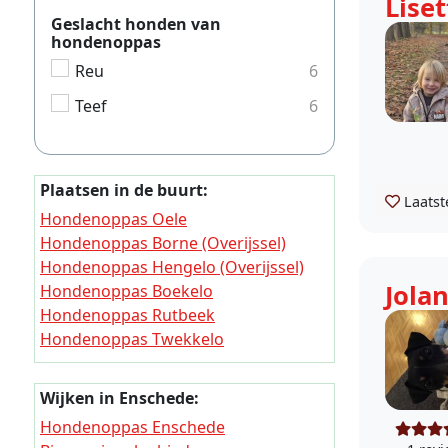
Liset
Geslacht honden van
hondenoppas
Reu
6
Teef
6
Plaatsen in de buurt:
Laatst
Hondenoppas Oele
Hondenoppas Borne (Overijssel)
Hondenoppas Hengelo (Overijssel)
Jola
Hondenoppas Boekelo
Hondenoppas Rutbeek
Hondenoppas Twekkelo
Hondenoppas Usselo
Hondenoppas Deurningen
Wijken in Enschede:
Hondenoppas Driene
Hondenoppas Enschede
Hondenoppas Broekheurne