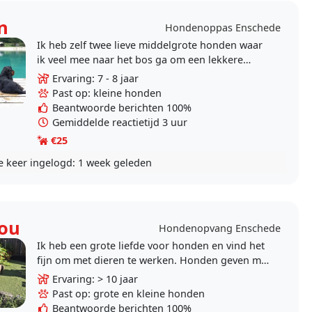
n
Hondenoppas Enschede
Ik heb zelf twee lieve middelgrote honden waar
ik veel mee naar het bos ga om een lekkere
wandeling te maken. Onze kinderen zijn
Ervaring: 7 - 8 jaar
inmiddels het huis..
Past op: kleine honden
Beantwoorde berichten 100%
Gemiddelde reactietijd 3 uur
€25
e keer ingelogd:
1 week geleden
ou
Hondenopvang Enschede
Ik heb een grote liefde voor honden en vind het
fijn om met dieren te werken. Honden geven mij
energie en ik vind het belangrijk dat zij tijdens
Ervaring: > 10 jaar
de..
Past op: grote en kleine honden
Beantwoorde berichten 100%