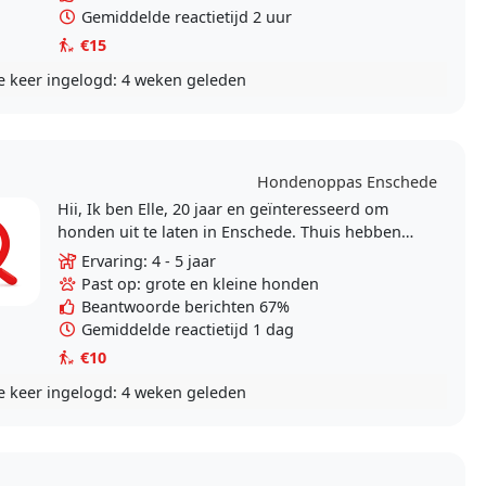
Gemiddelde reactietijd 2 uur
€15
e keer ingelogd:
4 weken geleden
Hondenoppas Enschede
Hii, Ik ben Elle, 20 jaar en geïnteresseerd om
honden uit te laten in Enschede. Thuis hebben
wij een Schnauzer wat best wel een druktemaker
Ervaring: 4 - 5 jaar
is, ik..
Past op: grote en kleine honden
Beantwoorde berichten 67%
Gemiddelde reactietijd 1 dag
€10
e keer ingelogd:
4 weken geleden