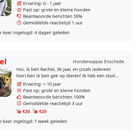
hond.
Ervaring: 0 - 1 jaar
Past op: grote en kleine honden
Beantwoorde berichten 50%
Gemiddelde reactietijd 1 uur
e keer ingelogd:
4 dagen geleden
el
Hondenoppas Enschede
Hoi, ik ben Rachel, 36 jaar, en (zoals iedereen
hier) ben ik ben gek op dieren! Ik heb een studie
voor gedragstherapie voor honden en katten en
Ervaring: > 10 jaar
de..
Past op: grote en kleine honden
Beantwoorde berichten 100%
Gemiddelde reactietijd 3 uur
€20
€25
e keer ingelogd:
1 week geleden