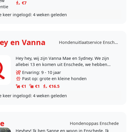
iew
€7
entie
e keer ingelogd:
4 weken geleden
ey en Vanna
Hondenuitlaatservice Enschede
Hey hey, wij zijn Vanna Mae en Sydney. We zijn
allebei 13 en komen uit Enschede, we hebben
beiden huisdieren en kunnen er ook goed mee
Ervaring: 9 - 10 jaar
omgaan. We..
Past op: grote en kleine honden
€1
€1
€16.5
e keer ingelogd:
4 weken geleden
e
Hondenoppas Enschede
Heyhey! Ik ben Sanne en woon in Enschede. Ik