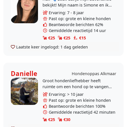
bekijkt! Mijn naam is Simone en ik
ben 27 jaar. Ik heb zelf twee
Ervaring: 7 - 8 jaar
honden uit het asiel uit Spanje.
Past op: grote en kleine honden
Mulan,..
Beantwoorde berichten 62%
Gemiddelde reactietijd 14 uur
€25
€25
€15
Laatste keer ingelogd:
1 dag geleden
Danielle
Hondenoppas Alkmaar
Groot hondenliefhebber heeft
ruimte om een hond op te vangen.
Zelf hebben we een kruising uit
Ervaring: > 10 jaar
Roemenie, een reu van ongeveer
Past op: grote en kleine honden
negen jaar oud. De hond..
Beantwoorde berichten 100%
Gemiddelde reactietijd 42 minuten
€25
€30