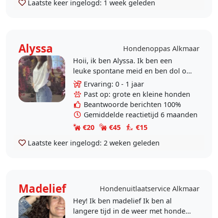
Laatste keer ingelogd:
1 week geleden
Alyssa
Hondenoppas Alkmaar
Hoii, ik ben Alyssa. Ik ben een
leuke spontane meid en ben dol op
honden. Ik ben 18 jarige HBO
Ervaring: 0 - 1 jaar
student. ik bied dagopvang bij uw
Past op: grote en kleine honden
thuis aan. Ook ben..
Beantwoorde berichten 100%
Gemiddelde reactietijd 6 maanden
€20
€45
€15
Laatste keer ingelogd:
2 weken geleden
Madelief
Hondenuitlaatservice Alkmaar
Hey! Ik ben madelief Ik ben al
langere tijd in de weer met honden