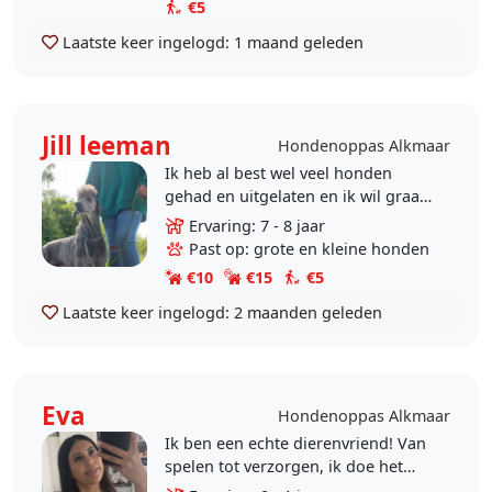
€5
Laatste keer ingelogd:
1 maand geleden
Jill leeman
Hondenoppas Alkmaar
Ik heb al best wel veel honden
gehad en uitgelaten en ik wil graag
weer honden uitlaten en op
Ervaring: 7 - 8 jaar
honden oppassen graag wel bij
Past op: grote en kleine honden
jullie thuis
€10
€15
€5
Laatste keer ingelogd:
2 maanden geleden
Eva
Hondenoppas Alkmaar
Ik ben een echte dierenvriend! Van
spelen tot verzorgen, ik doe het
met veel plezier. Helaas kan ik zelf