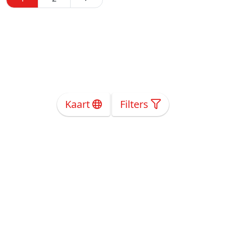
Kaart
Filters
Over Ons
Privacy
Voorwaarden
Tarieven
Help
Volg ons!