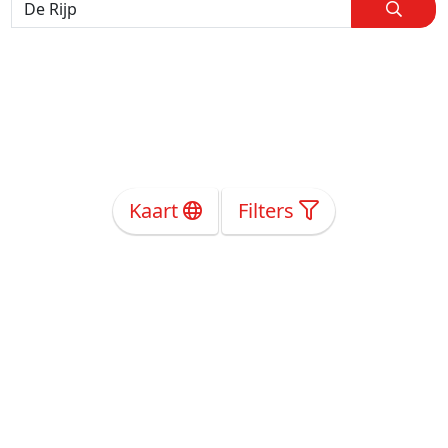
Kaart
Filters
Over Ons
Privacy
Voorwaarden
Tarieven
Help
Volg ons!