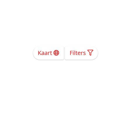
Kaart
Filters
Over Ons
Privacy
Voorwaarden
Tarieven
Help
Volg ons!