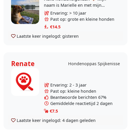
naam is Marielle en met mijn
bedrijf bied ik individuele
Ervaring: > 10 jaar
wandelingen aan. Ik geloof dat elke
Past op: grote en kleine honden
hond uniek is en een..
€14.5
Laatste keer ingelogd:
gisteren
Renate
Hondenoppas Spijkenisse
Ervaring: 2 - 3 jaar
Past op: kleine honden
Beantwoorde berichten 67%
Gemiddelde reactietijd 2 dagen
€7.5
Laatste keer ingelogd:
4 dagen geleden