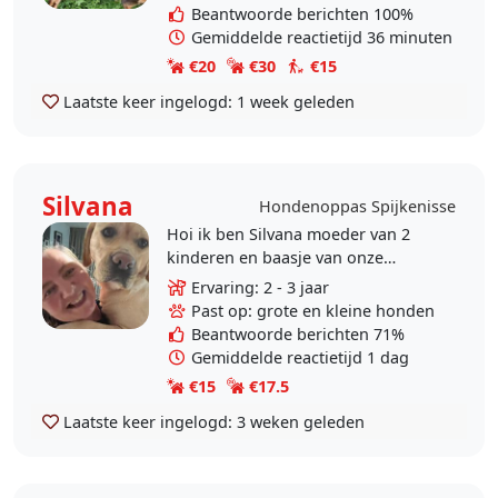
vind honden heel..
Beantwoorde berichten 100%
Gemiddelde reactietijd 36 minuten
€20
€30
€15
Laatste keer ingelogd:
1 week geleden
Silvana
Hondenoppas Spijkenisse
Hoi ik ben Silvana moeder van 2
kinderen en baasje van onze
labrador Emma. Wij ,mijn man en ik
Ervaring: 2 - 3 jaar
, willen je hond een warm en veilig
Past op: grote en kleine honden
thuis geven als je..
Beantwoorde berichten 71%
Gemiddelde reactietijd 1 dag
€15
€17.5
Laatste keer ingelogd:
3 weken geleden