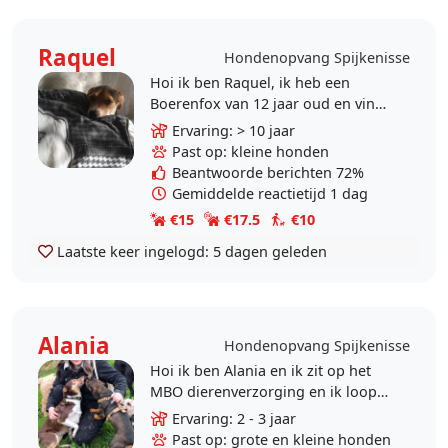
Raquel
Hondenopvang Spijkenisse
Hoi ik ben Raquel, ik heb een
Boerenfox van 12 jaar oud en vind
het erg leuk om honden te
Ervaring: > 10 jaar
verzorgen en mee te wandelen.
Past op: kleine honden
Superleuk: we wonen vlakbij..
Beantwoorde berichten 72%
Gemiddelde reactietijd 1 dag
€15
€17.5
€10
Laatste keer ingelogd:
5 dagen geleden
Alania
Hondenopvang Spijkenisse
Hoi ik ben Alania en ik zit op het
MBO dierenverzorging en ik loop
stage bij hondenuitlaat service
Ervaring: 2 - 3 jaar
Stap-Voets in Vlaardingen en ik
Past op: grote en kleine honden