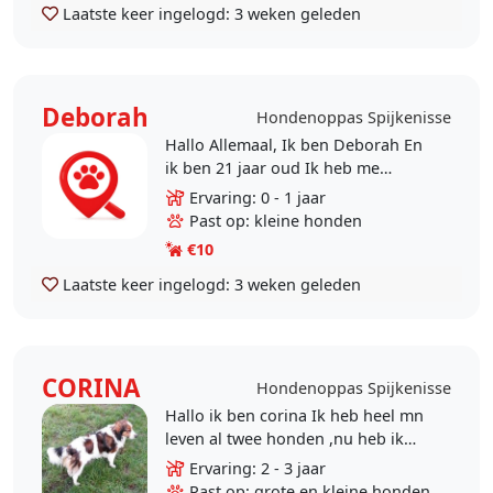
Laatste keer ingelogd:
3 weken geleden
Deborah
Hondenoppas Spijkenisse
Hallo Allemaal, Ik ben Deborah En
ik ben 21 jaar oud Ik heb me
aangemeld als hondenoppas
Ervaring: 0 - 1 jaar
omdat ik het heel erg leuk vind om
Past op: kleine honden
lekker met en hond te..
€10
Laatste keer ingelogd:
3 weken geleden
CORINA
Hondenoppas Spijkenisse
Hallo ik ben corina Ik heb heel mn
leven al twee honden ,nu heb ik
een kooiker en die speelt graag
Ervaring: 2 - 3 jaar
met andere honden. Ik weet
Past op: grote en kleine honden