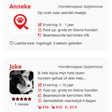
Anneke
Hondenoppas Spijkenisse
Op zoek naar wandel maatje.
Ervaring: 0 - 1 jaar
Past op: grote en kleine honden
Beantwoorde berichten 0%
Laatste keer ingelogd:
3 weken geleden
Joke
Hondenoppas Spijkenisse
Ik heb bijna mijn hele leven
honden gehad of veel mee
opgetrokken (honden van familie
Ervaring: > 10 jaar
en vrienden). De boxerpup van een
Past op: grote en kleine honden
oom en tante heb ik..
Beantwoorde berichten 95%
Gemiddelde reactietijd 4 dagen
1 review
€10
€15
€7.5