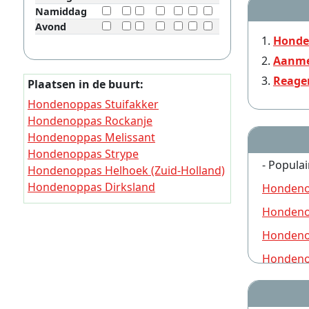
Namiddag
Avond
Honde
Aanme
Reage
Plaatsen in de buurt:
Hondenoppas Stuifakker
Hondenoppas Rockanje
Hondenoppas Melissant
Hondenoppas Strype
- Populai
Hondenoppas Helhoek (Zuid-Holland)
Hondenoppas Dirksland
Hondeno
Hondenoppas Oostvoorne
Hondeno
Hondenoppas Tinte
Hondeno
Hondenoppas Hellevoetsluis
Hondenoppas Nieuwenhoorn
Hondeno
Hondeno
Hondeno