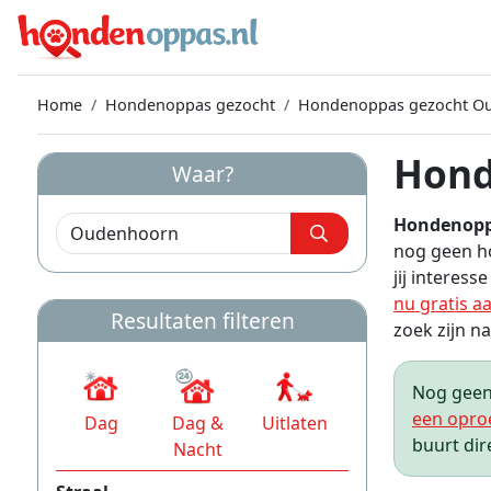
Home
Hondenoppas gezocht
Hondenoppas gezocht O
Hond
Waar?
Hondenop
nog geen h
jij interes
nu gratis a
Resultaten filteren
zoek zijn na
Nog geen 
een opro
Dag
Dag &
Uitlaten
buurt dir
Nacht