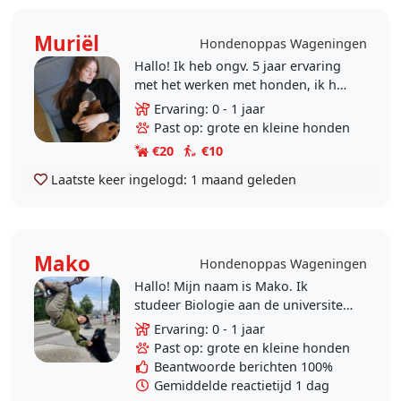
Muriël
Hondenoppas Wageningen
Hallo! Ik heb ongv. 5 jaar ervaring
met het werken met honden, ik heb
een tijd in griekenland gewoond
Ervaring: 0 - 1 jaar
waar ik werkte voor honden in een
Past op: grote en kleine honden
opvang die..
€20
€10
Laatste keer ingelogd:
1 maand geleden
Mako
Hondenoppas Wageningen
Hallo! Mijn naam is Mako. Ik
studeer Biologie aan de universiteit
in Wageningen. Ik hou van lekker
Ervaring: 0 - 1 jaar
buiten zijn, het liefst lekker in de
Past op: grote en kleine honden
natuur, te..
Beantwoorde berichten 100%
Gemiddelde reactietijd 1 dag