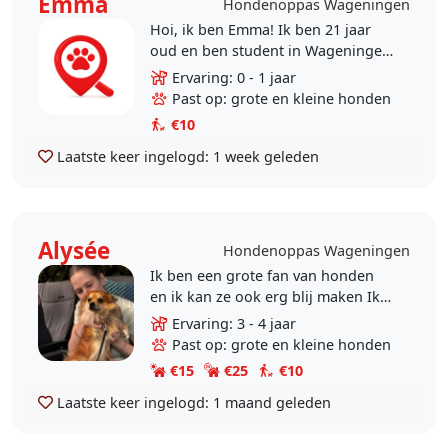
Emma
Hondenoppas Wageningen
Hoi, ik ben Emma! Ik ben 21 jaar
oud en ben student in Wageningen
:) thuis bij mijn ouders hebben wij
Ervaring: 0 - 1 jaar
een hele leuke hond, nu ik naar
Past op: grote en kleine honden
Wageningen..
€10
Laatste keer ingelogd:
1 week geleden
Alysée
Hondenoppas Wageningen
Ik ben een grote fan van honden
en ik kan ze ook erg blij maken Ik
heb zelf al 4 jaar een hond en
Ervaring: 3 - 4 jaar
daarvoor ook 2 jaar 3 honden
Past op: grote en kleine honden
meegemaakt. Nooit..
€15
€25
€10
Laatste keer ingelogd:
1 maand geleden