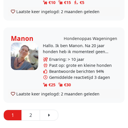
€10
€15
€5
Laatste keer ingelogd:
2 maanden geleden
Manon
Hondenoppas Wageningen
Hallo. Ik ben Manon. Na 20 jaar
honden heb ik momenteel geen
hond omdat mijn maatje Mucho
Ervaring: > 10 jaar
vorig jaar overleden is. Ik wandel
Past op: grote en kleine honden
echter nog graag en..
Beantwoorde berichten 94%
Gemiddelde reactietijd 3 dagen
€25
€30
Laatste keer ingelogd:
2 maanden geleden
1
2