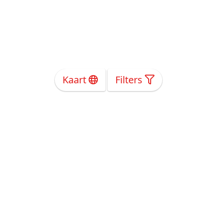
Kaart
Filters
Over Ons
Privacy
Voorwaarden
Tarieven
Help
Volg ons!