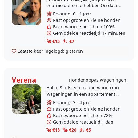
enorme dierenliefhebber. Omdat ik
momenteel bewust kies voor een
Ervaring: 0 - 1 jaar
rustiger tempo en activiteiten die
Past op: grote en kleine honden
mij positieve..
Beantwoorde berichten 100%
Gemiddelde reactietijd 47 minuten
€15
€7
Laatste keer ingelogd:
gisteren
Verena
Hondenoppas Wageningen
Hallo, Sinds een maand woon ik in
Wageningen in een appartement
met balkon, en geniet van de
Ervaring: 3 - 4 jaar
prachtige omgeving. Zelf geniet ik
Past op: grote en kleine honden
enorm van in het bos..
Beantwoorde berichten 78%
Gemiddelde reactietijd 1 dag
€15
€20
€5