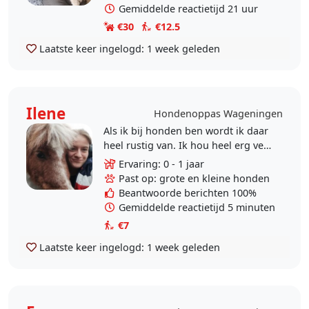
moeder en als..
Gemiddelde reactietijd 21 uur
€30
€12.5
Laatste keer ingelogd:
1 week geleden
Ilene
Hondenoppas Wageningen
Als ik bij honden ben wordt ik daar
heel rustig van. Ik hou heel erg veel
van honden en vind het heel fijn
Ervaring: 0 - 1 jaar
om tijd met ze door te brengen. Ik
Past op: grote en kleine honden
ben..
Beantwoorde berichten 100%
Gemiddelde reactietijd 5 minuten
€7
Laatste keer ingelogd:
1 week geleden