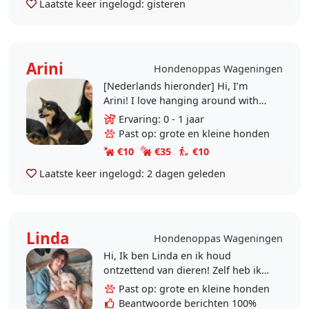
Laatste keer ingelogd:
gisteren
Arini
Hondenoppas Wageningen
[Nederlands hieronder] Hi, I’m
Arini! I love hanging around with
animals and I deeply miss my dogs
Ervaring: 0 - 1 jaar
back home, and while I’m job
Past op: grote en kleine honden
hunting in the..
€10
€35
€10
Laatste keer ingelogd:
2 dagen geleden
Linda
Hondenoppas Wageningen
Hi, Ik ben Linda en ik houd
ontzettend van dieren! Zelf heb ik
een Labradoodle van 2,5 jaar oud!
Past op: grote en kleine honden
Zij woont voornamelijk bij mijn
Beantwoorde berichten 100%