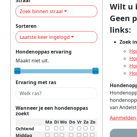
Straal
Wilt u
Zoek binnen straal
Geen p
Sorteren
links:
Laatste keer ingelogd
Zoek i
Ho
Hondenoppas ervaring
Ho
Maakt niet uit.
Ho
Ho
Ervaring met ras
Hondenopp
Hondenoppas
hondenoppa
van Andelst
Wanneer je een hondenoppas
zoekt
Aanmelden 
Ma
Di
Wo
Do
Vr
Za
Zo
Ochtend
Middag