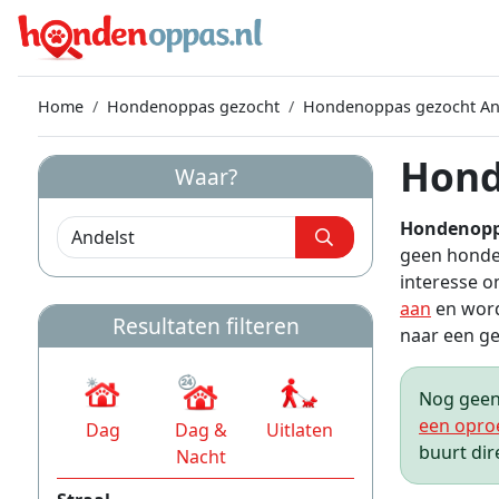
Home
Hondenoppas gezocht
Hondenoppas gezocht An
Hond
Waar?
Hondenopp
geen honde
interesse o
aan
en word
Resultaten filteren
naar een gez
Nog geen 
een opro
Dag
Dag &
Uitlaten
buurt dir
Nacht