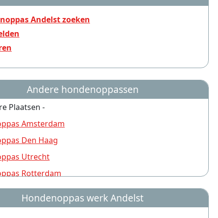
noppas Andelst zoeken
lden
ren
Andere hondenoppassen
re Plaatsen -
ppas Amsterdam
ppas Den Haag
ppas Utrecht
ppas Rotterdam
ppas Nijmegen
Hondenoppas werk Andelst
ppas Groningen