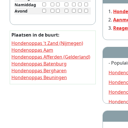
Namiddag
Avond
Honde
Aanme
Reage
Plaatsen in de buurt:
Hondenoppas 't Zand (Nijmegen)
Hondenoppas Aam
Hondenoppas Afferden (Gelderland)
- Populai
Hondenoppas Batenburg
Hondenoppas Bergharen
Hondeno
Hondenoppas Beuningen
Hondeno
(Gelderland)
Hondenoppas De Tuut
Hondeno
Hondenoppas Deest
Hondeno
Hondenoppas Demen
Hondeno
Hondeno