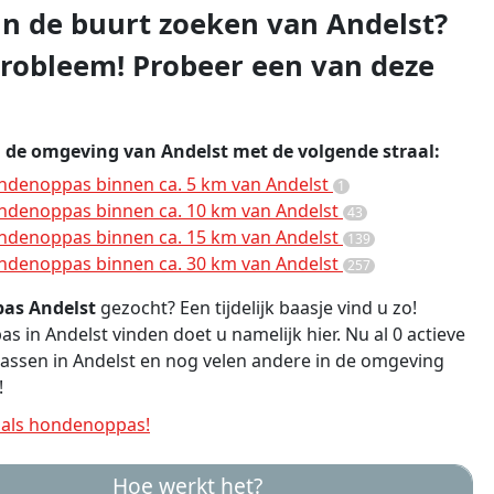
 in de buurt zoeken van Andelst?
robleem! Probeer een van deze
n de omgeving van Andelst met de volgende straal:
ndenoppas binnen ca. 5 km van Andelst
1
ndenoppas binnen ca. 10 km van Andelst
43
ndenoppas binnen ca. 15 km van Andelst
139
ndenoppas binnen ca. 30 km van Andelst
257
as Andelst
gezocht? Een tijdelijk baasje vind u zo!
 in Andelst vinden doet u namelijk hier. Nu al 0 actieve
ssen in Andelst en nog velen andere in de omgeving
!
als hondenoppas!
Hoe werkt het?