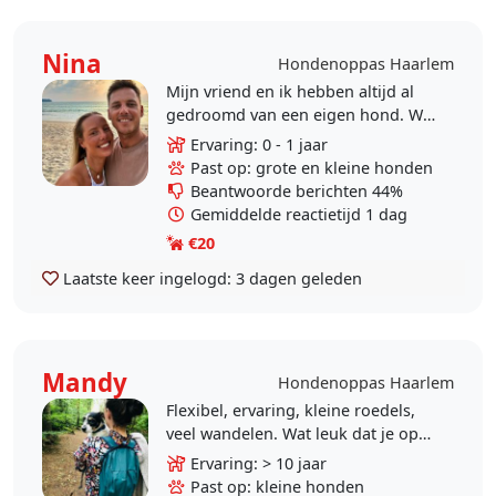
Nina
Hondenoppas Haarlem
Mijn vriend en ik hebben altijd al
gedroomd van een eigen hond. We
stonden een paar keer op het punt
Ervaring: 0 - 1 jaar
om een hondenvriend bij ons thuis
Past op: grote en kleine honden
te verwelkomen..
Beantwoorde berichten 44%
Gemiddelde reactietijd 1 dag
€20
Laatste keer ingelogd:
3 dagen geleden
Mandy
Hondenoppas Haarlem
Flexibel, ervaring, kleine roedels,
veel wandelen. Wat leuk dat je op
mijn profiel kijkt. Ik ben Mandy,
Ervaring: > 10 jaar
woon in Haarlem samen met mijn
Past op: kleine honden