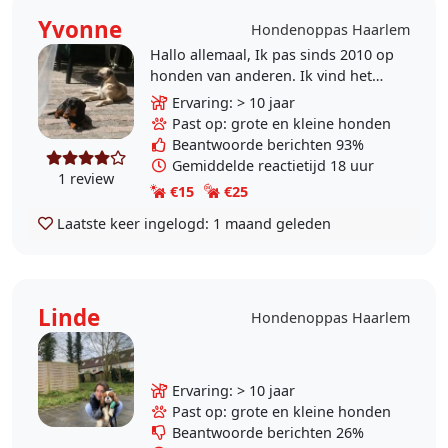
Yvonne
Hondenoppas Haarlem
Hallo allemaal, Ik pas sinds 2010 op
honden van anderen. Ik vind het
heel erg leuk en mijn gezin vind het
Ervaring: > 10 jaar
heel gezellig. Wij hebben sinds
Past op: grote en kleine honden
2018 weer..
Beantwoorde berichten 93%
Gemiddelde reactietijd 18 uur
1 review
€15
€25
Laatste keer ingelogd:
1 maand geleden
Linde
Hondenoppas Haarlem
Ervaring: > 10 jaar
Past op: grote en kleine honden
Beantwoorde berichten 26%