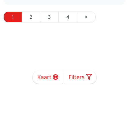
1
2
3
4
Kaart
Filters
Over Ons
Privacy
Voorwaarden
Tarieven
Help