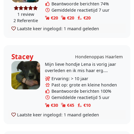
hondje..
Beantwoorde berichten 74%
Gemiddelde reactietijd 7 uur
1 review
€20
€20
€20
2 Referentie
Laatste keer ingelogd:
1 maand geleden
Stacey
Hondenoppas Haarlem
Mijn lieve hondje Lena is vorig jaar
overleden en ik mis haar erg.
Daarom wil ik me nu graag
Ervaring: > 10 jaar
aanmelden als hondenoppas. Lena
Past op: grote en kleine honden
had gedragsproblemen, ze..
Beantwoorde berichten 100%
Gemiddelde reactietijd 5 uur
€30
€45
€10
Laatste keer ingelogd:
1 maand geleden