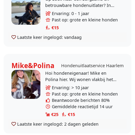
betrouwbare hondenuitlater? In
Vijfhuizen, Haarlem en omgeving?
Ervaring: 0 - 1 jaar
Ik ben Robin en naast dat ik zelf 2
Past op: grote en kleine honden
Roemeense..
€15
Laatste keer ingelogd:
vandaag
Mike&Polina
Hondenuitlaatservice Haarlem
Hoi hondeneigenaar! Mike en
Polina hier. Wij wonen vlakbij het
centrum van Haarlem. Wij houden
Ervaring: > 10 jaar
enorm van dieren, en ook van
Past op: grote en kleine honden
reizen. Dat is niet..
Beantwoorde berichten 80%
Gemiddelde reactietijd 14 uur
€25
€15
Laatste keer ingelogd:
2 dagen geleden