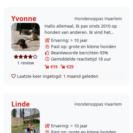
Yvonne
Hondenoppas Haarlem
Hallo allemaal, Ik pas sinds 2010 op
honden van anderen. Ik vind het
heel erg leuk en mijn gezin vind het
Ervaring: > 10 jaar
heel gezellig. Wij hebben sinds
Past op: grote en kleine honden
2018 weer..
Beantwoorde berichten 93%
Gemiddelde reactietijd 18 uur
1 review
€15
€25
Laatste keer ingelogd:
1 maand geleden
Linde
Hondenoppas Haarlem
Ervaring: > 10 jaar
Past op: grote en kleine honden