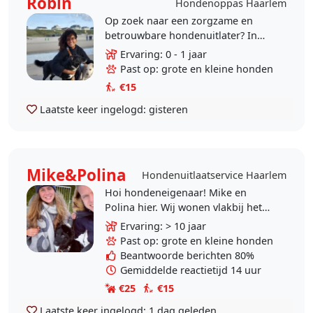
Robin
Hondenoppas Haarlem
Op zoek naar een zorgzame en
betrouwbare hondenuitlater? In
Vijfhuizen, Haarlem en omgeving?
Ervaring: 0 - 1 jaar
Ik ben Robin en naast dat ik zelf 2
Past op: grote en kleine honden
Roemeense..
€15
Laatste keer ingelogd:
gisteren
Mike&Polina
Hondenuitlaatservice Haarlem
Hoi hondeneigenaar! Mike en
Polina hier. Wij wonen vlakbij het
centrum van Haarlem. Wij houden
Ervaring: > 10 jaar
enorm van dieren, en ook van
Past op: grote en kleine honden
reizen. Dat is niet..
Beantwoorde berichten 80%
Gemiddelde reactietijd 14 uur
€25
€15
Laatste keer ingelogd:
1 dag geleden