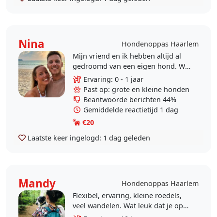
Nina
Hondenoppas Haarlem
Mijn vriend en ik hebben altijd al
gedroomd van een eigen hond. We
stonden een paar keer op het punt
Ervaring: 0 - 1 jaar
om een hondenvriend bij ons thuis
Past op: grote en kleine honden
te verwelkomen..
Beantwoorde berichten 44%
Gemiddelde reactietijd 1 dag
€20
Laatste keer ingelogd:
1 dag geleden
Mandy
Hondenoppas Haarlem
Flexibel, ervaring, kleine roedels,
veel wandelen. Wat leuk dat je op
mijn profiel kijkt. Ik ben Mandy,