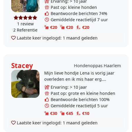
Ervaring: > 10 jaar
woon in Haarlem samen met mijn
Past op: kleine honden
hondje..
Beantwoorde berichten 74%
Gemiddelde reactietijd 7 uur
1 review
€20
€20
€20
2 Referentie
Laatste keer ingelogd:
1 maand geleden
Stacey
Hondenoppas Haarlem
Mijn lieve hondje Lena is vorig jaar
overleden en ik mis haar erg.
Daarom wil ik me nu graag
Ervaring: > 10 jaar
aanmelden als hondenoppas. Lena
Past op: grote en kleine honden
had gedragsproblemen, ze..
Beantwoorde berichten 100%
Gemiddelde reactietijd 5 uur
€30
€45
€10
Laatste keer ingelogd:
1 maand geleden