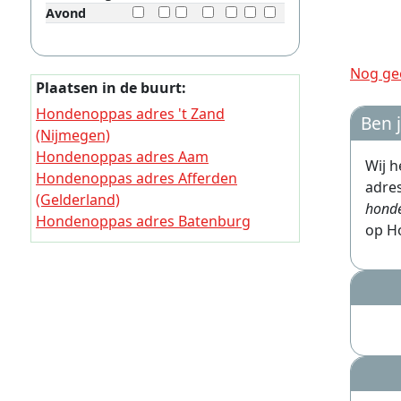
Avond
Nog gee
Plaatsen in de buurt:
Hondenoppas adres 't Zand
Ben 
(Nijmegen)
Hondenoppas adres Aam
Wij 
Hondenoppas adres Afferden
adres
(Gelderland)
honde
Hondenoppas adres Batenburg
op H
Hondenoppas adres Bergharen
Hondenoppas adres Beuningen
(Gelderland)
Hondenoppas adres De Tuut
Hondenoppas adres Deest
Hondenoppas adres Demen