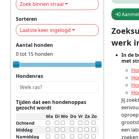
Zoek binnen straal
Aanmel
Sorteren
Zoeksu
Laatste keer ingelogd
werk i
Aantal honden
0
tot
15
honden
In de 
met str
Hon
Hondenras
Hon
Hon
Hon
Jij zoe
Tijden dat een hondenoppas
eenvou
gezocht wordt
oproep!
Ma
Di
Wo
Do
Vr
Za
Zo
grootst
Ochtend
een lab
Middag
Namiddag
zoeken 