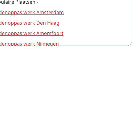
pulaire Plaatsen -
denoppas werk Amsterdam
denoppas werk Den Haag
enoppas werk Amersfoort
denoppas werk Nijmegen
denoppas werk Almere
enoppas werk Apeldoorn
denoppas werk Haarlem
denoppas werk Groningen
enoppas werk Utrecht
enoppas werk Zwolle
denoppas werk Rotterdam
denoppas werk Breda