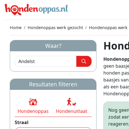
Home
Hondenoppas werk gezocht
Hondenoppas werk g
Hond
Waar?
Hondenopp
geen baasje
honden pas
baasjes van
Resultaten filteren
als een baa
Hondenoppa
Nog geen 
Hondenoppas
Hondenuitlaat
zodat een
Straal
reageren