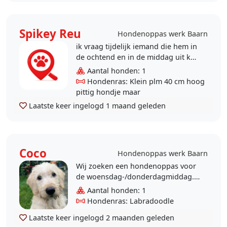
Spikey Reu
Hondenoppas werk Baarn
ik vraag tijdelijk iemand die hem in
de ochtend en in de middag uit kan
laten , mijn schouder uit de kom en
Aantal honden: 1
moet denk ik geopereerd word..
Hondenras: Klein plm 40 cm hoog
pittig hondje maar
Laatste keer ingelogd
1 maand geleden
Coco
Hondenoppas werk Baarn
Wij zoeken een hondenoppas voor
de woensdag-/donderdagmiddag.
Coco is een labradoodle puppy van
Aantal honden: 1
12 weekjes oud.
Hondenras: Labradoodle
Laatste keer ingelogd
2 maanden geleden