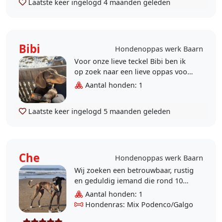
Laatste keer ingelogd
4 maanden geleden
Bibi
Hondenoppas werk Baarn
Voor onze lieve teckel Bibi ben ik
op zoek naar een lieve oppas voor
1 of 2 dagen per week. Bibi is een
Aantal honden: 1
teefje van bijna 1 jaar, ze houdt ..
Laatste keer ingelogd
5 maanden geleden
Che
Hondenoppas werk Baarn
Wij zoeken een betrouwbaar, rustig
en geduldig iemand die rond 10
uur half 11 ‘s ochtends met onze
Aantal honden: 1
lieve hond Che wil wandelen op
Hondenras: Mix Podenco/Galgo
dagen ..