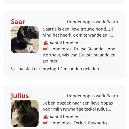
Saar
Hondenoppas werk Baarn
Saartje is een lieve trouwe hond. Zij
vind het heerlijk om te wandelen in
het bos. Gek van mensen en vooral
Aantal honden: 1
kinderen! Ik zoek een oppas ..
Hondenras: Duitse Staande Hond,
Korthaar, Mix van Duitste staande en
pointer
Laatste keer ingelogd
2 maanden geleden
Julius
Hondenoppas werk Baarn
Ik ben opzoek naar een lieve oppas
voor mijn ruwharige teckel Julius
voor de woensdag en
Aantal honden: 1
donderdagen.Voornamelijk iemand
Hondenras: Teckel, Ruwharig
die hem uiteraar..