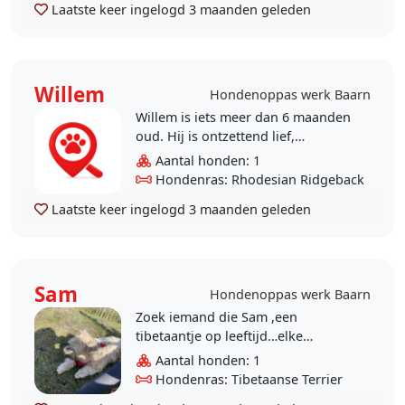
Laatste keer ingelogd
3 maanden geleden
Willem
Hondenoppas werk Baarn
Willem is iets meer dan 6 maanden
oud. Hij is ontzettend lief,
aanhankelijk, een beetje
Aantal honden: 1
gereserveerd en dol op het spelen
Hondenras: Rhodesian Ridgeback
met andere honde..
Laatste keer ingelogd
3 maanden geleden
Sam
Hondenoppas werk Baarn
Zoek iemand die Sam ,een
tibetaantje op leeftijd…elke
woensdag begin middag kan
Aantal honden: 1
uitlaten.
Hondenras: Tibetaanse Terrier