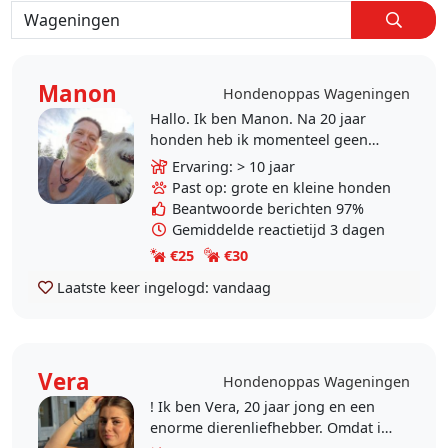
Manon
Hondenoppas Wageningen
Hallo. Ik ben Manon. Na 20 jaar
honden heb ik momenteel geen
hond omdat mijn maatje Mucho
Ervaring: > 10 jaar
vorig jaar overleden is. Ik wandel
Past op: grote en kleine honden
echter nog graag en..
Beantwoorde berichten 97%
Gemiddelde reactietijd 3 dagen
€25
€30
Laatste keer ingelogd:
vandaag
Vera
Hondenoppas Wageningen
! Ik ben Vera, 20 jaar jong en een
enorme dierenliefhebber. Omdat ik