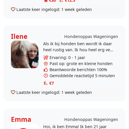
€30
€12.5
Laatste keer ingelogd:
1 week geleden
Ilene
Hondenoppas Wageningen
Als ik bij honden ben wordt ik daar
heel rustig van. Ik hou heel erg veel
van honden en vind het heel fijn
Ervaring: 0 - 1 jaar
om tijd met ze door te brengen. Ik
Past op: grote en kleine honden
ben..
Beantwoorde berichten 100%
Gemiddelde reactietijd 5 minuten
€7
Laatste keer ingelogd:
1 week geleden
Emma
Hondenoppas Wageningen
Hoi, ik ben Emma! Ik ben 21 jaar