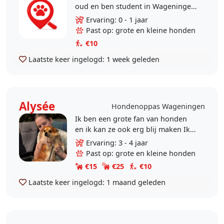
oud en ben student in Wageningen
:) thuis bij mijn ouders hebben wij
Ervaring: 0 - 1 jaar
een hele leuke hond, nu ik naar
Past op: grote en kleine honden
Wageningen..
€10
Laatste keer ingelogd:
1 week geleden
Alysée
Hondenoppas Wageningen
Ik ben een grote fan van honden
en ik kan ze ook erg blij maken Ik
heb zelf al 4 jaar een hond en
Ervaring: 3 - 4 jaar
daarvoor ook 2 jaar 3 honden
Past op: grote en kleine honden
meegemaakt. Nooit..
€15
€25
€10
Laatste keer ingelogd:
1 maand geleden