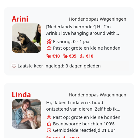
Arini
Hondenoppas Wageningen
[Nederlands hieronder] Hi, I’m
Arini! I love hanging around with
animals and I deeply miss my dogs
Ervaring: 0 - 1 jaar
back home, and while I’m job
Past op: grote en kleine honden
hunting in the..
€10
€35
€10
Laatste keer ingelogd:
3 dagen geleden
Linda
Hondenoppas Wageningen
Hi, Ik ben Linda en ik houd
ontzettend van dieren! Zelf heb ik
een Labradoodle van 2,5 jaar oud!
Past op: grote en kleine honden
Zij woont voornamelijk bij mijn
Beantwoorde berichten 100%
moeder en als..
Gemiddelde reactietijd 21 uur