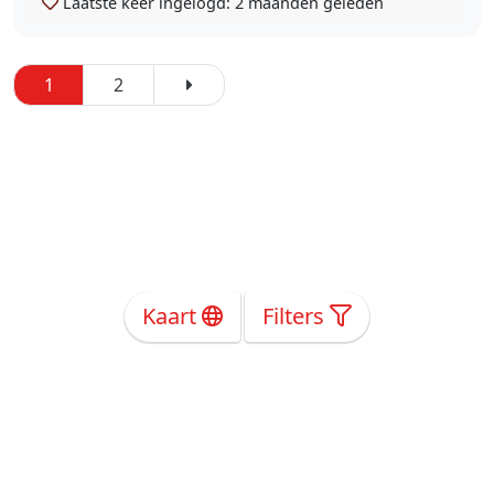
Laatste keer ingelogd:
2 maanden geleden
1
2
Kaart
Filters
Over Ons
Privacy
Voorwaarden
Tarieven
Help