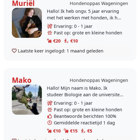
Muriël
Hondenoppas Wageningen
Hallo! Ik heb ongv. 5 jaar ervaring
met het werken met honden, ik heb
een tijd in griekenland gewoond
Ervaring: 0 - 1 jaar
waar ik werkte voor honden in een
Past op: grote en kleine honden
opvang die..
€20
€10
Laatste keer ingelogd:
1 maand geleden
Mako
Hondenoppas Wageningen
Hallo! Mijn naam is Mako. Ik
studeer Biologie aan de universiteit
in Wageningen. Ik hou van lekker
Ervaring: 0 - 1 jaar
buiten zijn, het liefst lekker in de
Past op: grote en kleine honden
natuur, te..
Beantwoorde berichten 100%
Gemiddelde reactietijd 1 dag
€10
€15
€5