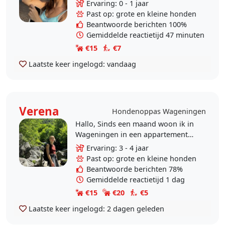
momenteel bewust kies voor een
Ervaring: 0 - 1 jaar
rustiger tempo en activiteiten die
Past op: grote en kleine honden
mij positieve..
Beantwoorde berichten 100%
Gemiddelde reactietijd 47 minuten
€15
€7
Laatste keer ingelogd:
vandaag
Verena
Hondenoppas Wageningen
Hallo, Sinds een maand woon ik in
Wageningen in een appartement
met balkon, en geniet van de
Ervaring: 3 - 4 jaar
prachtige omgeving. Zelf geniet ik
Past op: grote en kleine honden
enorm van in het bos..
Beantwoorde berichten 78%
Gemiddelde reactietijd 1 dag
€15
€20
€5
Laatste keer ingelogd:
2 dagen geleden