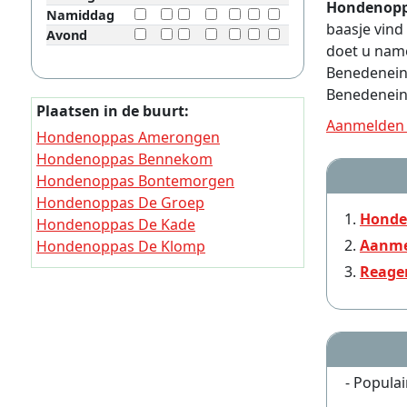
Hondenopp
Namiddag
baasje vind
Avond
doet u name
Benedeneind
Benedeneind
Plaatsen in de buurt:
Aanmelden 
Hondenoppas Amerongen
Hondenoppas Bennekom
Hondenoppas Bontemorgen
Hondenoppas De Groep
Honde
Hondenoppas De Kade
Aanme
Hondenoppas De Klomp
Hondenoppas De Kraats
Reage
Hondenoppas De Mars (Gelderland)
Hondenoppas Doesburgerbuurt
- Populai