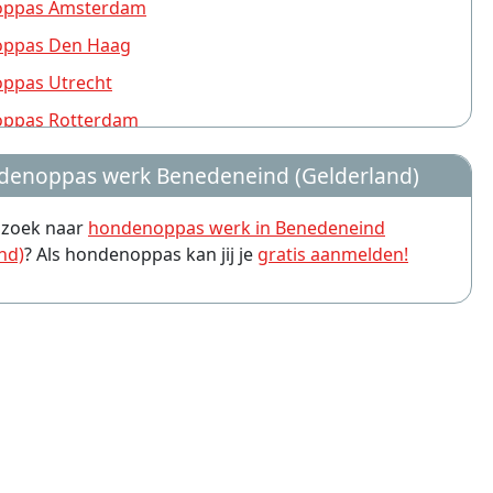
ppas Amsterdam
ppas Den Haag
ppas Utrecht
ppas Rotterdam
ppas Nijmegen
enoppas werk Benedeneind (Gelderland)
ppas Groningen
p zoek naar
hondenoppas werk in Benedeneind
ppas Almere
nd)
? Als hondenoppas kan jij je
gratis aanmelden!
ppas Amersfoort
ppas Leiden
ppas Arnhem
ppas Zwolle
ppas Eindhoven
ppas Breda