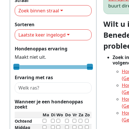
Straal
buurt dir
Zoek binnen straal
Wilt u
Sorteren
Benede
Laatste keer ingelogd
proble
Hondenoppas ervaring
Maakt niet uit.
Zoek i
volgend
Ho
Ervaring met ras
(Ge
Ho
(Ge
Ho
Wanneer je een hondenoppas
(Ge
zoekt
Ho
Ma
Di
Wo
Do
Vr
Za
Zo
(Ge
Ochtend
Middag