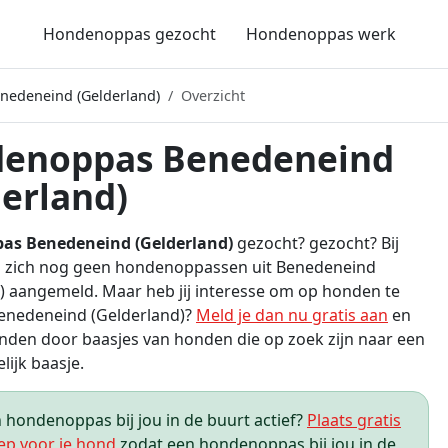
Hondenoppas gezocht
Hondenoppas werk
edeneind (Gelderland)
Overzicht
enoppas Benedeneind
derland)
as Benedeneind (Gelderland)
gezocht? gezocht? Bij
 zich nog geen hondenoppassen uit Benedeneind
) aangemeld. Maar heb jij interesse om op honden te
Benedeneind (Gelderland)?
Meld je dan nu gratis aan
en
den door baasjes van honden die op zoek zijn naar een
elijk baasje.
hondenoppas bij jou in de buurt actief?
Plaats gratis
ep voor je hond
zodat een hondenoppas bij jou in de