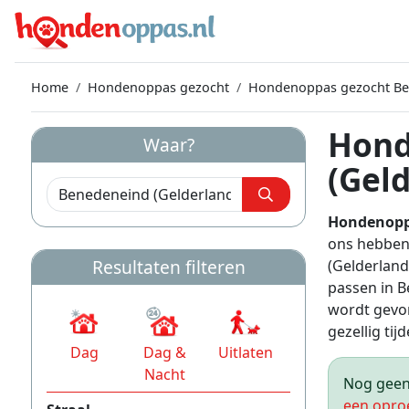
Home
Hondenoppas gezocht
Hondenoppas gezocht Ben
Hond
Waar?
(Gel
Hondenopp
ons hebben
Resultaten filteren
(Gelderland
passen in 
wordt gevon
gezellig tijd
Dag
Dag &
Uitlaten
Nacht
Nog geen 
een opro