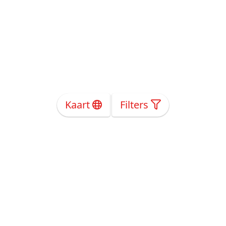
Kaart
Filters
Over Ons
Privacy
Voorwaarden
Tarieven
Help
Volg ons!