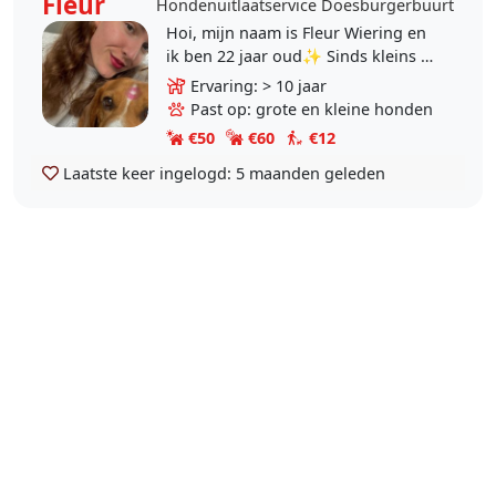
Fleur
Hondenuitlaatservice Doesburgerbuurt
Hoi, mijn naam is Fleur Wiering en
ik ben 22 jaar oud✨ Sinds kleins af
aan ben ik al een grote fan van
Ervaring: > 10 jaar
dieren. Nu lijkt het mij leuk om hier
Past op: grote en kleine honden
in..
€50
€60
€12
Laatste keer ingelogd:
5 maanden geleden