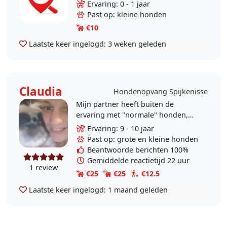
aangemeld als hondenoppas
Ervaring: 0 - 1 jaar
omdat ik het heel erg leuk vind om
Past op: kleine honden
lekker met en hond te..
€10
Laatste keer ingelogd:
3 weken geleden
Claudia
Hondenopvang Spijkenisse
Mijn partner heeft buiten de
ervaring met "normale" honden,
ook ervaring met honden die
Ervaring: 9 - 10 jaar
getraumatiseerd, mishandeld,
Past op: grote en kleine honden
probleem honden. T..
Beantwoorde berichten 100%
Gemiddelde reactietijd 22 uur
1 review
€25
€25
€12.5
Laatste keer ingelogd:
1 maand geleden