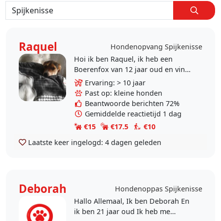
Raquel
Hondenopvang Spijkenisse
Hoi ik ben Raquel, ik heb een
Boerenfox van 12 jaar oud en vind
het erg leuk om honden te
Ervaring: > 10 jaar
verzorgen en mee te wandelen.
Past op: kleine honden
Superleuk: we wonen vlakbij..
Beantwoorde berichten 72%
Gemiddelde reactietijd 1 dag
€15
€17.5
€10
Laatste keer ingelogd:
4 dagen geleden
Deborah
Hondenoppas Spijkenisse
Hallo Allemaal, Ik ben Deborah En
ik ben 21 jaar oud Ik heb me