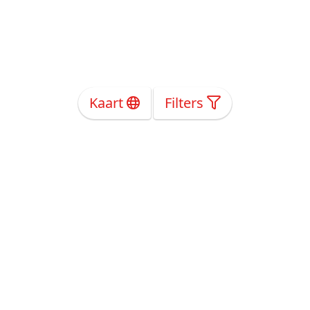
Kaart
Filters
Over Ons
Privacy
Voorwaarden
Tarieven
Help
Volg ons!