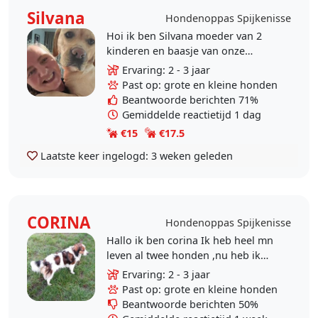
Silvana
Hondenoppas Spijkenisse
Hoi ik ben Silvana moeder van 2
kinderen en baasje van onze
labrador Emma. Wij ,mijn man en ik
Ervaring: 2 - 3 jaar
, willen je hond een warm en veilig
Past op: grote en kleine honden
thuis geven als je..
Beantwoorde berichten 71%
Gemiddelde reactietijd 1 dag
€15
€17.5
Laatste keer ingelogd:
3 weken geleden
CORINA
Hondenoppas Spijkenisse
Hallo ik ben corina Ik heb heel mn
leven al twee honden ,nu heb ik
een kooiker en die speelt graag
Ervaring: 2 - 3 jaar
met andere honden. Ik weet
Past op: grote en kleine honden
natuurlijk niet dat..
Beantwoorde berichten 50%