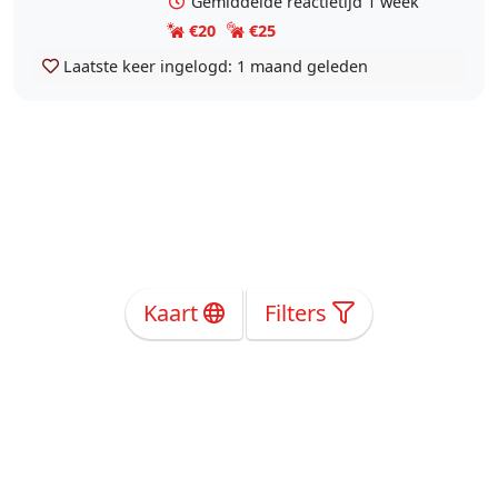
Gemiddelde reactietijd 1 week
€20
€25
Laatste keer ingelogd:
1 maand geleden
Kaart
Filters
Over Ons
Privacy
Voorwaarden
Tarieven
Help