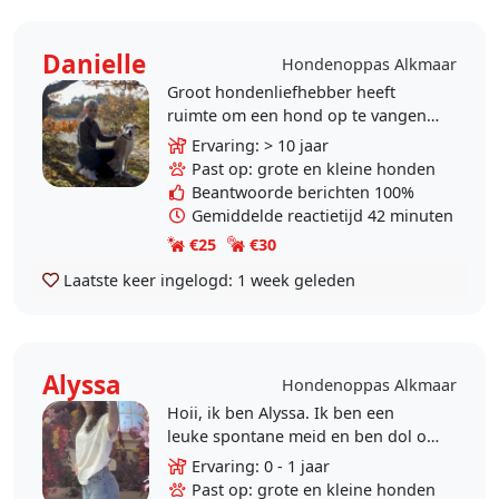
Danielle
Hondenoppas Alkmaar
Groot hondenliefhebber heeft
ruimte om een hond op te vangen.
Zelf hebben we een kruising uit
Ervaring: > 10 jaar
Roemenie, een reu van ongeveer
Past op: grote en kleine honden
negen jaar oud. De hond..
Beantwoorde berichten 100%
Gemiddelde reactietijd 42 minuten
€25
€30
Laatste keer ingelogd:
1 week geleden
Alyssa
Hondenoppas Alkmaar
Hoii, ik ben Alyssa. Ik ben een
leuke spontane meid en ben dol op
honden. Ik ben 18 jarige HBO
Ervaring: 0 - 1 jaar
student. ik bied dagopvang bij uw
Past op: grote en kleine honden