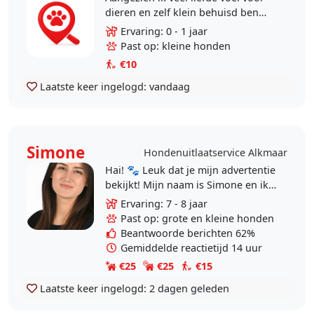
dieren en zelf klein behuisd ben
zou ik graag willen
Ervaring: 0 - 1 jaar
oppassen..uitlaten. Recent had ik
Past op: kleine honden
een leuk hondje om te..
€10
Laatste keer ingelogd:
vandaag
Simone
Hondenuitlaatservice Alkmaar
Hai! 🐾 Leuk dat je mijn advertentie
bekijkt! Mijn naam is Simone en ik
ben 27 jaar. Ik heb zelf twee
Ervaring: 7 - 8 jaar
honden uit het asiel uit Spanje.
Past op: grote en kleine honden
Mulan,..
Beantwoorde berichten 62%
Gemiddelde reactietijd 14 uur
€25
€25
€15
Laatste keer ingelogd:
2 dagen geleden