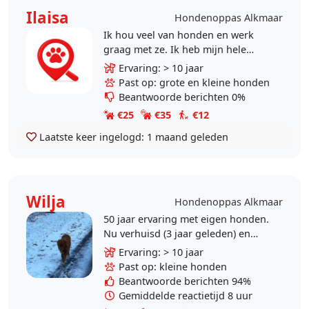
Ilaisa
Hondenoppas Alkmaar
Ik hou veel van honden en werk
graag met ze. Ik heb mijn hele
leven ervaring met honden,
Ervaring: > 10 jaar
waaronder een teckel, Duitse
Past op: grote en kleine honden
herder en Jack Russell, en ben..
Beantwoorde berichten 0%
€25
€35
€12
Laatste keer ingelogd:
1 maand geleden
Wilja
Hondenoppas Alkmaar
50 jaar ervaring met eigen honden.
Nu verhuisd (3 jaar geleden) en
alleen gaand. Heb werk aan huis en
Ervaring: > 10 jaar
kan prima thuis oppassen en
Past op: kleine honden
uitlaten..
Beantwoorde berichten 94%
Gemiddelde reactietijd 8 uur