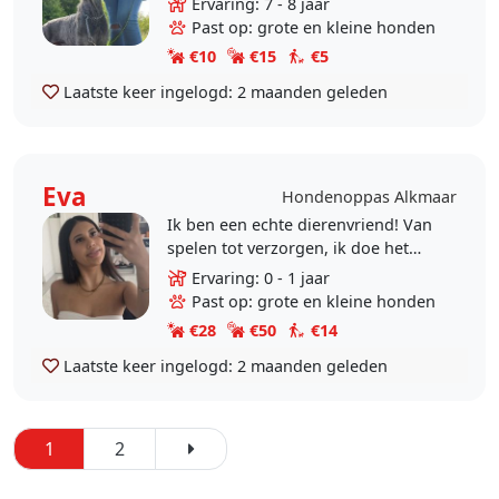
Ervaring: 7 - 8 jaar
honden oppassen graag wel bij
Past op: grote en kleine honden
jullie thuis
€10
€15
€5
Laatste keer ingelogd:
2 maanden geleden
Eva
Hondenoppas Alkmaar
Ik ben een echte dierenvriend! Van
spelen tot verzorgen, ik doe het
met veel plezier. Helaas kan ik zelf
Ervaring: 0 - 1 jaar
geen hond hebben en daarom wil
Past op: grote en kleine honden
ik graag..
€28
€50
€14
Laatste keer ingelogd:
2 maanden geleden
1
2