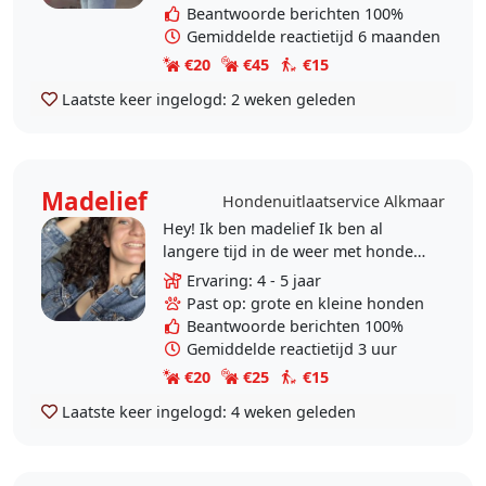
thuis aan. Ook ben..
Beantwoorde berichten 100%
Gemiddelde reactietijd 6 maanden
€20
€45
€15
Laatste keer ingelogd:
2 weken geleden
Madelief
Hondenuitlaatservice Alkmaar
Hey! Ik ben madelief Ik ben al
langere tijd in de weer met honden
En ik vind het eerlijk om er op uit te
Ervaring: 4 - 5 jaar
gaan! Uw hond is daardoor in
Past op: grote en kleine honden
goede handen..
Beantwoorde berichten 100%
Gemiddelde reactietijd 3 uur
€20
€25
€15
Laatste keer ingelogd:
4 weken geleden