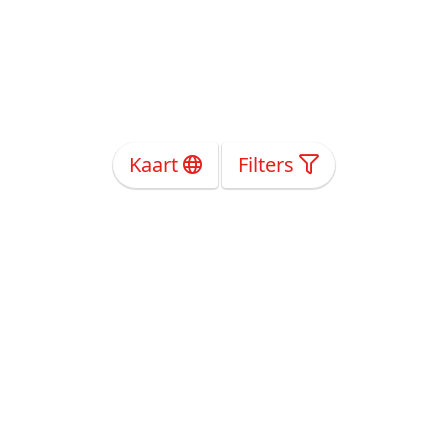
Kaart
Filters
Over Ons
Privacy
Voorwaarden
Tarieven
Help
Volg ons!