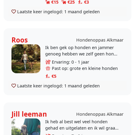
€15
€25
€3
Laatste keer ingelogd:
1 maand geleden
Roos
Hondenoppas Alkmaar
Ik ben gek op honden en jammer
genoeg hebben we zelf geen hond.
Afgelopen twee jaar heb ik in het
Ervaring: 0 - 1 jaar
hondenpension van mijn tante
Past op: grote en kleine honden
geholpen in de..
€5
Laatste keer ingelogd:
1 maand geleden
Jill leeman
Hondenoppas Alkmaar
Ik heb al best wel veel honden
gehad en uitgelaten en ik wil graag
weer honden uitlaten en op