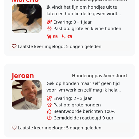
Ik vindt het fijn om hondjes uit te
laten en hun liefde te geven vindt
fijn om een band met ze op te
Ervaring: 0 - 1 jaar
bouwen en een lekker lanf stuk
Past op: grote en kleine honden
wandelen
€5
€5
Laatste keer ingelogd:
5 dagen geleden
Jeroen
Hondenoppas Amersfoort
Gek op honden maar zelf geen tijd
voor ivm werk en zelf mag ik helaas
geen huisdieren houden. Vind het
Ervaring: 2 - 3 jaar
ontspannend om na mijn werk
Past op: grote honden
avond te wandelen..
Beantwoorde berichten 100%
Gemiddelde reactietijd 9 uur
Laatste keer ingelogd:
5 dagen geleden