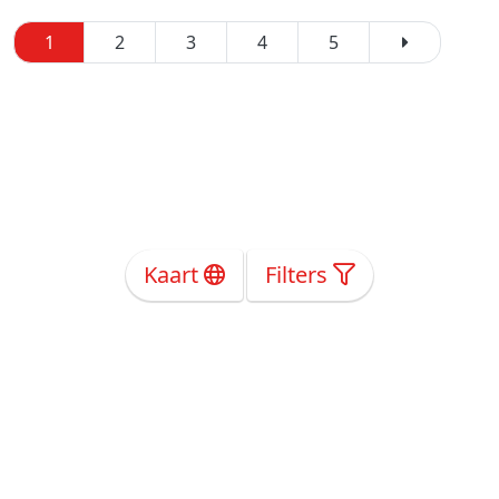
1
2
3
4
5
Kaart
Filters
Over Ons
Privacy
Voorwaarden
Tarieven
Help