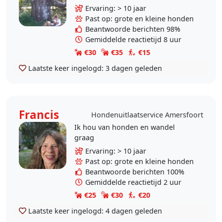
Weet goed en consequent om te
Ervaring: > 10 jaar
gaan met de hond en zal de hond
Past op: grote en kleine honden
uitlaten naar wens van..
Beantwoorde berichten 98%
Gemiddelde reactietijd 8 uur
€30
€35
€15
Laatste keer ingelogd:
3 dagen geleden
Francis
Hondenuitlaatservice Amersfoort
Ik hou van honden en wandel
graag
Ervaring: > 10 jaar
Past op: grote en kleine honden
Beantwoorde berichten 100%
Gemiddelde reactietijd 2 uur
€25
€30
€20
Laatste keer ingelogd:
4 dagen geleden