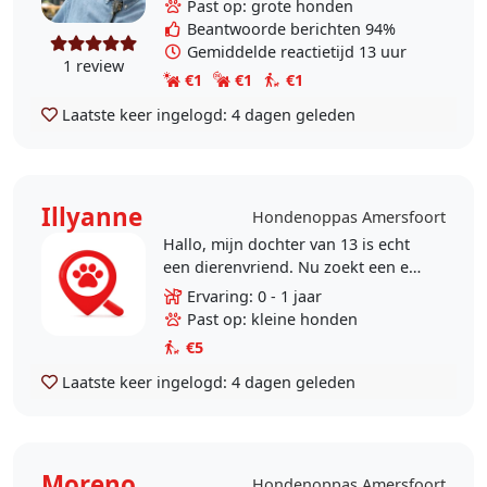
Past op: grote honden
vroeger..
Beantwoorde berichten 94%
Gemiddelde reactietijd 13 uur
1 review
€1
€1
€1
Laatste keer ingelogd:
4 dagen geleden
Illyanne
Hondenoppas Amersfoort
Hallo, mijn dochter van 13 is echt
een dierenvriend. Nu zoekt een een
bijbaantje en het uitlaten van
Ervaring: 0 - 1 jaar
honden zou ze super leuk vinden.
Past op: kleine honden
Ervaring met..
€5
Laatste keer ingelogd:
4 dagen geleden
Moreno
Hondenoppas Amersfoort