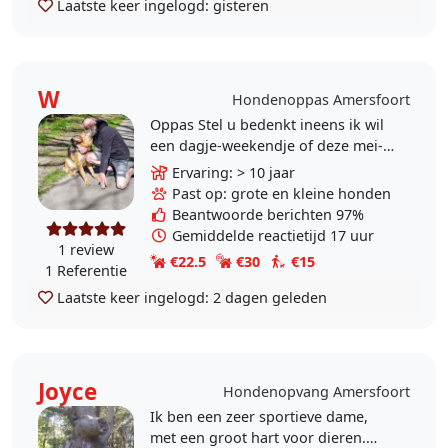
Laatste keer ingelogd:
gisteren
W
Hondenoppas Amersfoort
Oppas Stel u bedenkt ineens ik wil
een dagje-weekendje of deze mei-
vakantie weg wat nu met de hond.
Ervaring: > 10 jaar
Als uw hond goed zindelijk is en
Past op: grote en kleine honden
geen..
Beantwoorde berichten 97%
Gemiddelde reactietijd 17 uur
1 review
€22.5
€30
€15
1 Referentie
Laatste keer ingelogd:
2 dagen geleden
Joyce
Hondenopvang Amersfoort
Ik ben een zeer sportieve dame,
met een groot hart voor dieren.