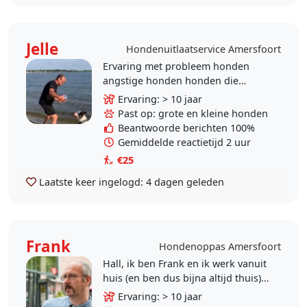
Jelle
Hondenuitlaatservice Amersfoort
Ervaring met probleem honden
angstige honden honden die
moeilijk ontspannen altijd dier
Ervaring: > 10 jaar
vriendelijke benadering
Past op: grote en kleine honden
Beantwoorde berichten 100%
Gemiddelde reactietijd 2 uur
€25
Laatste keer ingelogd:
4 dagen geleden
Frank
Hondenoppas Amersfoort
Hall, ik ben Frank en ik werk vanuit
huis (en ben dus bijna altijd thuis).
Ik heb zelf 2 honden: Mum en Mo.
Ervaring: > 10 jaar
Mum (7) komt uit Spanje en heeft