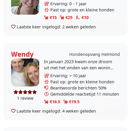
Woonachtig in Helmond 't Hout,
Ervaring: 0 - 1 jaar
huisje met tuintje maar helaas zelf
Past op: grote en kleine honden
geen diertjes..
€15
€25
€10
Laatste keer ingelogd:
2 weken geleden
Wendy
Hondenopvang Helmond
In januari 2023 kwam onze droom
uit met het vinden van een woning
met 1 ha grond waarop we een
Ervaring: > 10 jaar
mooie, grote speelweide voor
Past op: grote en kleine honden
zowel onze als..
Beantwoorde berichten 50%
Gemiddelde reactietijd 11 minuten
1 review
€16.5
€19.5
Laatste keer ingelogd:
4 weken geleden