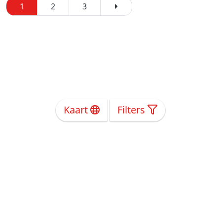
1
2
3
Kaart
Filters
Over Ons
Privacy
Voorwaarden
Tarieven
Help
Volg ons!