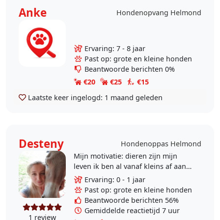
Anke
Hondenopvang Helmond
Ervaring: 7 - 8 jaar
Past op: grote en kleine honden
Beantwoorde berichten 0%
€20
€25
€15
Laatste keer ingelogd:
1 maand geleden
Desteny
Hondenoppas Helmond
Mijn motivatie: dieren zijn mijn
leven ik ben al vanaf kleins af aan
een echte dierenvriend! En heb zelf
Ervaring: 0 - 1 jaar
dan ook een aantal dieren. Verder
Past op: grote en kleine honden
doe ik..
Beantwoorde berichten 56%
Gemiddelde reactietijd 7 uur
1 review