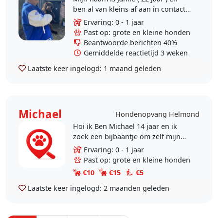
ben al van kleins af aan in contact
met honden. Ik ben een echte
Ervaring: 0 - 1 jaar
dierenvriend en ben het liefst 24/7
Past op: grote en kleine honden
omringd met..
Beantwoorde berichten 40%
Gemiddelde reactietijd 3 weken
Laatste keer ingelogd:
1 maand geleden
Michael
Hondenopvang Helmond
Hoi ik Ben Michael 14 jaar en ik
zoek een bijbaantje om zelf mijn
centen te verdien heb wel is vaker
Ervaring: 0 - 1 jaar
honden uitgelaten maar nie echt
Past op: grote en kleine honden
opassen maar ik..
€10
€15
€5
Laatste keer ingelogd:
2 maanden geleden