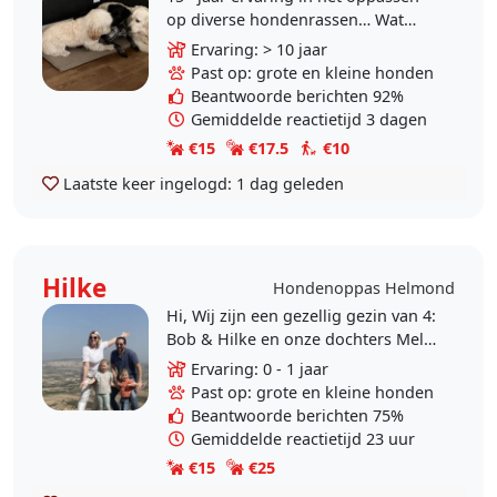
op diverse hondenrassen… Wat
begon als een passie voor familie,
Ervaring: > 10 jaar
en vrienden is uitgegroeid tot
Past op: grote en kleine honden
oppassen op honden..
Beantwoorde berichten 92%
Gemiddelde reactietijd 3 dagen
€15
€17.5
€10
Laatste keer ingelogd:
1 dag geleden
Hilke
Hondenoppas Helmond
Hi, Wij zijn een gezellig gezin van 4:
Bob & Hilke en onze dochters Mel
& Cam (6 en 5 jaar oud)
Ervaring: 0 - 1 jaar
Woonachtig in Helmond, Mierlo-
Past op: grote en kleine honden
hout. We..
Beantwoorde berichten 75%
Gemiddelde reactietijd 23 uur
€15
€25