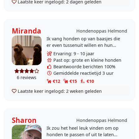
Laatste keer ingelogd:
2 dagen geleden
Miranda
Hondenoppas Helmond
Ik vang honden op van baasjes die
er even tussenuit willen en hun
geliefde viervoeter(s)liever niet naar
Ervaring: 9 - 10 jaar
een kennel willen doen.Ik vang per
Past op: grote en kleine honden
keer..
Beantwoorde berichten 100%
Gemiddelde reactietijd 3 uur
6 reviews
€12
€15
€10
Laatste keer ingelogd:
2 weken geleden
Sharon
Hondenoppas Helmond
Ik zou het heel leuk vinden om op
honden te passen of uit te laten