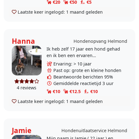
€20
€50
€5
Laatste keer ingelogd:
1 maand geleden
Hanna
Hondenopvang Helmond
Ik heb zelf 17 jaar een hond gehad
en ik ben een ervaren
hondenoppas maar doe dit als
Ervaring: > 10 jaar
hobby. Ik pas ook af en toe op
Past op: grote en kleine honden
katten maar kom dan aan huis. Ik..
Beantwoorde berichten 95%
Gemiddelde reactietijd 3 uur
4 reviews
€10
€12.5
€10
Laatste keer ingelogd:
1 maand geleden
Jamie
Hondenuitlaatservice Helmond
Mijn naam is Jamie ( 22 jaar ) en