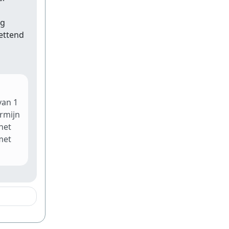
eg
zettend
van 1
ermijn
het
met