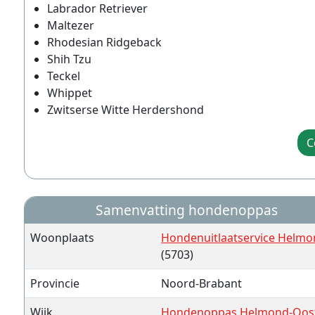
Labrador Retriever
Maltezer
Rhodesian Ridgeback
Shih Tzu
Teckel
Whippet
Zwitserse Witte Herdershond
C
Samenvatting hondenoppas
Woonplaats
Hondenuitlaatservice Helm
(5703)
Provincie
Noord-Brabant
Wijk
Hondenoppas Helmond-Oos