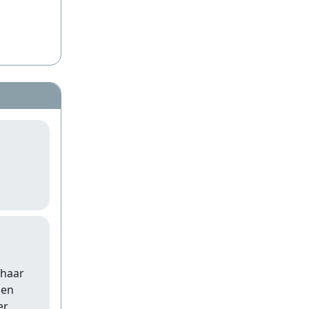
 haar
gen
er