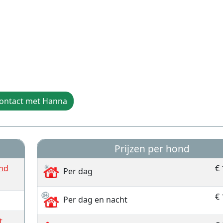
ontact met Hanna
Prijzen per hond
ond
€ 
Per dag
€ 
Per dag en nacht
t