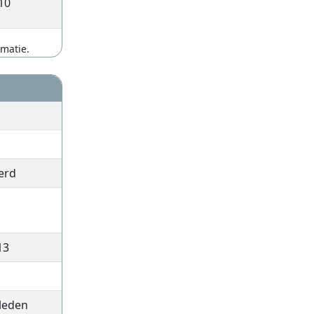
10
rmatie.
erd
13
leden