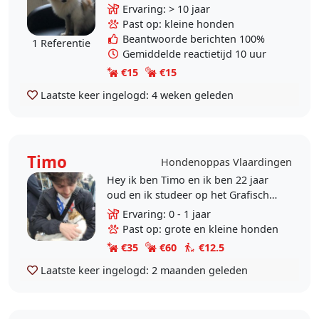
hou van alle dieren 🐶 honden die
Ervaring: > 10 jaar
erg aan de riem trekken liever niet..
Past op: kleine honden
Beantwoorde berichten 100%
1 Referentie
Gemiddelde reactietijd 10 uur
€15
€15
Laatste keer ingelogd:
4 weken geleden
Timo
Hondenoppas Vlaardingen
Hey ik ben Timo en ik ben 22 jaar
oud en ik studeer op het Grafisch
Lyceum in Rotterdam. Ik ben sinds
Ervaring: 0 - 1 jaar
jongs af aan al een dierenvriend en
Past op: grote en kleine honden
vindt het..
€35
€60
€12.5
Laatste keer ingelogd:
2 maanden geleden