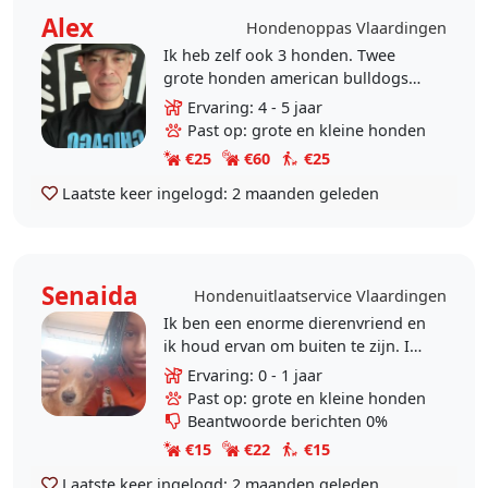
Alex
Hondenoppas Vlaardingen
Ik heb zelf ook 3 honden. Twee
grote honden american bulldogs
en een kleine boomer hond en een
Ervaring: 4 - 5 jaar
kat.
Past op: grote en kleine honden
€25
€60
€25
Laatste keer ingelogd:
2 maanden geleden
Senaida
Hondenuitlaatservice Vlaardingen
Ik ben een enorme dierenvriend en
ik houd ervan om buiten te zijn. Ik
heb ruime ervaring met honden en
Ervaring: 0 - 1 jaar
vind het geweldig om ze de
Past op: grote en kleine honden
aandacht en..
Beantwoorde berichten 0%
€15
€22
€15
Laatste keer ingelogd:
2 maanden geleden