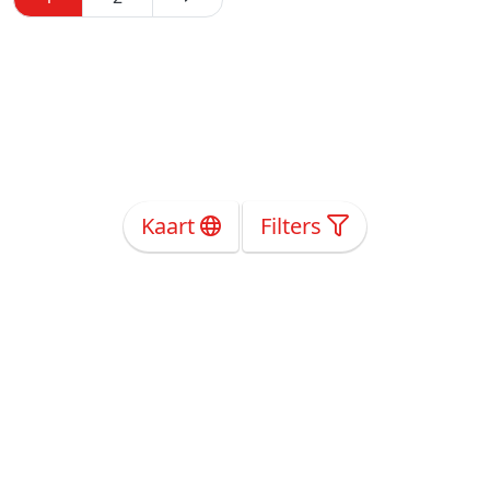
Kaart
Filters
Over Ons
Privacy
Voorwaarden
Tarieven
Help
Volg ons!