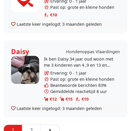
Ervaring: 0 - 1 jaar
Past op: grote en kleine honden
€10
Laatste keer ingelogd:
3 maanden geleden
Daisy
Hondenoppas Vlaardingen
Ik ben Daisy 34 jaar oud woon met
me 3 kinderen van 4 ,9 en 13 en
onze hond Noortje ( shitzu), 2
Ervaring: 0 - 1 jaar
kattten en ons konijn in
Past op: grote en kleine honden
Vlaardingen. Ik heb de..
Beantwoorde berichten 83%
Gemiddelde reactietijd 8 uur
€12
€15
€10
Laatste keer ingelogd:
3 maanden geleden
1
2