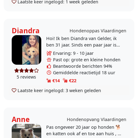
Laatste keer ingelogd:
1 week geleden
Diandra
Hondenoppas Vlaardingen
Hoi! Ik ben Diandra van Gelder, ik
ben 31 jaar. Sinds een paar jaar is
mijn eigen hond overleden en mis
Ervaring: 9 - 10 jaar
ik een hond(je) om mij heen.
Past op: grote en kleine honden
Hierdoor doe ik..
Beantwoorde berichten 94%
Gemiddelde reactietijd 18 uur
5 reviews
€14
€22
Laatste keer ingelogd:
3 weken geleden
Anne
Hondenopvang Vlaardingen
Pas ongeveer 20 jaar op honden 🐕
en katten ook af en toe aan huis , ik