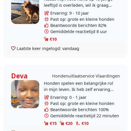
leeftijd is overleden, wil ik graag
weer op een hond passen. Hier heb
Ervaring: 9 - 10 jaar
ik al een paar jaar ervaring mee. Ik
Past op: grote en kleine honden
heb..
Beantwoorde berichten 82%
Gemiddelde reactietijd 8 uur
€10
Laatste keer ingelogd:
vandaag
Deva
Hondenuitlaatservice Vlaardingen
Honden spelen een belangrijke rol
in mijn leven. Ik heb zelf ervaring
met het opvoeden van mijn eigen
Ervaring: 0 - 1 jaar
twee honden en het uitlaten van
Past op: grote en kleine honden
honden van..
Beantwoorde berichten 100%
Gemiddelde reactietijd 22 minuten
€15
€20
€10