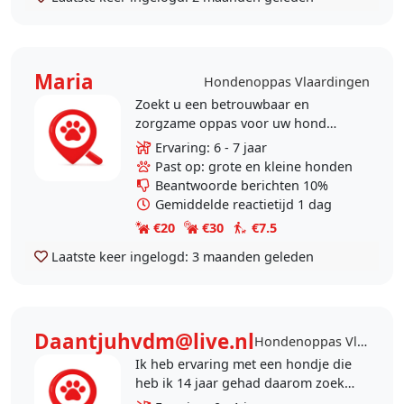
Maria
Hondenoppas Vlaardingen
Zoekt u een betrouwbaar en
zorgzame oppas voor uw hond
Alles is in overleg bespreekbaar Ik
Ervaring: 6 - 7 jaar
heb een eengezinswoning met
Past op: grote en kleine honden
afgesloten tuin, rook niet,..
Beantwoorde berichten 10%
Gemiddelde reactietijd 1 dag
€20
€30
€7.5
Laatste keer ingelogd:
3 maanden geleden
Daantjuhvdm@live.nl
Hondenoppas Vlaardingen
Ik heb ervaring met een hondje die
heb ik 14 jaar gehad daarom zoek
ik nu andere oppashondjes