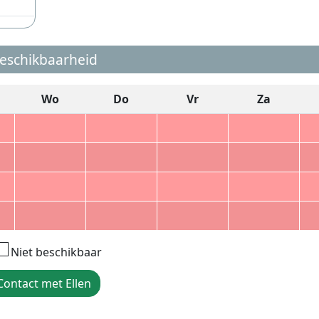
eschikbaarheid
Wo
Do
Vr
Za
Niet beschikbaar
Contact met Ellen