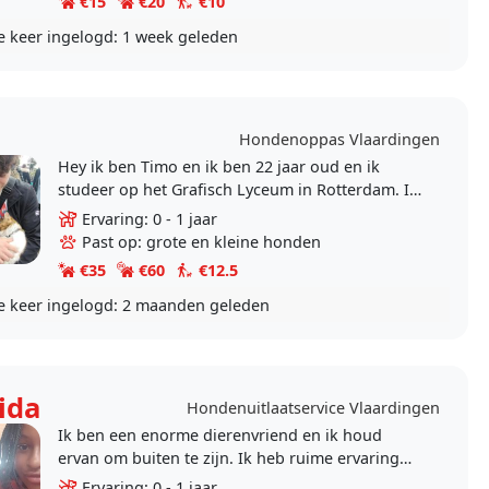
€15
€20
€10
e keer ingelogd:
1 week geleden
o
Hondenoppas Vlaardingen
Hey ik ben Timo en ik ben 22 jaar oud en ik
studeer op het Grafisch Lyceum in Rotterdam. Ik
ben sinds jongs af aan al een dierenvriend en
Ervaring: 0 - 1 jaar
vindt het..
Past op: grote en kleine honden
€35
€60
€12.5
e keer ingelogd:
2 maanden geleden
ida
Hondenuitlaatservice Vlaardingen
Ik ben een enorme dierenvriend en ik houd
ervan om buiten te zijn. Ik heb ruime ervaring
met honden en vind het geweldig om ze de
Ervaring: 0 - 1 jaar