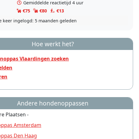
Gemiddelde reactietijd 4 uur
€75
€80
€13
e keer ingelogd:
5 maanden geleden
Hoe werkt het?
noppas Vlaardingen zoeken
lden
ren
Andere hondenoppassen
re Plaatsen -
ppas Amsterdam
ppas Den Haag