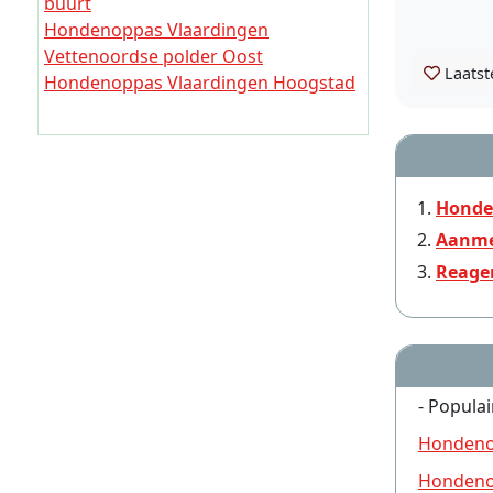
buurt
Hondenoppas Vlaardingen
Hondenoppas Vlaardingen
Broekpolder
Vettenoordse polder Oost
Laatst
Hondenoppas Vlaardingen Hoogstad
Honde
Aanme
Reage
- Populai
Hondeno
Hondeno