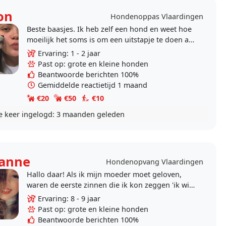
on
Hondenoppas Vlaardingen
Beste baasjes. Ik heb zelf een hond en weet hoe
moeilijk het soms is om een uitstapje te doen als
er een hondje is die niet mee mag, neem dan..
Ervaring: 1 - 2 jaar
Past op: grote en kleine honden
Beantwoorde berichten 100%
Gemiddelde reactietijd 1 maand
€20
€50
€10
e keer ingelogd:
3 maanden geleden
anne
Hondenopvang Vlaardingen
Hallo daar! Als ik mijn moeder moet geloven,
waren de eerste zinnen die ik kon zeggen 'ik wil
een hond.' Al vanaf kleine dreumes ben ik
Ervaring: 8 - 9 jaar
helemaal weg..
Past op: grote en kleine honden
Beantwoorde berichten 100%