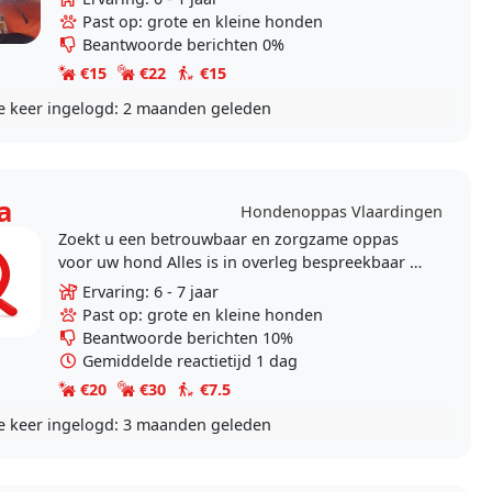
aandacht en..
Past op: grote en kleine honden
Beantwoorde berichten 0%
€15
€22
€15
e keer ingelogd:
2 maanden geleden
a
Hondenoppas Vlaardingen
Zoekt u een betrouwbaar en zorgzame oppas
voor uw hond Alles is in overleg bespreekbaar Ik
heb een eengezinswoning met afgesloten tuin,
Ervaring: 6 - 7 jaar
rook niet,..
Past op: grote en kleine honden
Beantwoorde berichten 10%
Gemiddelde reactietijd 1 dag
€20
€30
€7.5
e keer ingelogd:
3 maanden geleden