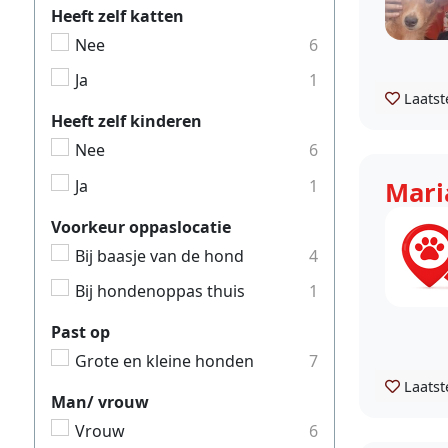
Heeft zelf katten
Nee
6
Ja
1
Laatst
Heeft zelf kinderen
Nee
6
Ja
1
Mari
Voorkeur oppaslocatie
Bij baasje van de hond
4
Bij hondenoppas thuis
1
Past op
Grote en kleine honden
7
Laatst
Man/ vrouw
Vrouw
6