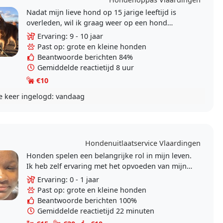
Nadat mijn lieve hond op 15 jarige leeftijd is
overleden, wil ik graag weer op een hond
passen. Hier heb ik al een paar jaar ervaring
Ervaring: 9 - 10 jaar
mee. Ik heb..
Past op: grote en kleine honden
Beantwoorde berichten 84%
Gemiddelde reactietijd 8 uur
€10
e keer ingelogd:
vandaag
Hondenuitlaatservice Vlaardingen
Honden spelen een belangrijke rol in mijn leven.
Ik heb zelf ervaring met het opvoeden van mijn
eigen twee honden en het uitlaten van honden
Ervaring: 0 - 1 jaar
van..
Past op: grote en kleine honden
Beantwoorde berichten 100%
Gemiddelde reactietijd 22 minuten