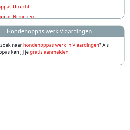
ppas Utrecht
ppas Nijmegen
ppas Rotterdam
Hondenoppas werk Vlaardingen
ppas Groningen
p zoek naar
hondenoppas werk in Vlaardingen
? Als
ppas Almere
as kan jij je
gratis aanmelden!
ppas Amersfoort
ppas Arnhem
ppas Leiden
ppas Zwolle
ppas Eindhoven
ppas Breda
ppas Haarlem
ppas Apeldoorn