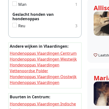
Man
1
Allis
Geslacht honden van
hondenoppas
Reu
3
Andere wijken in Vlaardingen:
Hondenoppas Vlaardingen Centrum
Laatst
Hondenoppas Vlaardingen Westwijk
Hondenoppas Vlaardingen
Vettenoordse Polder
Mari
Hondenoppas Vlaardingen Oostwijk
Hondenoppas Vlaardingen
Vlaardinger Ambacht
Hondenoppas Vlaardingen Holy-Zuid
Buurten in Centrum:
Hondenoppas Vlaardingen Holy-
Hondenoppas Vlaardingen Indische
Noord