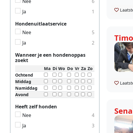
Nee
6
Laatst
Ja
1
Hondenuitlaatservice
Nee
5
Tim
Ja
2
Wanneer je een hondenoppas
zoekt
Ma
Di
Wo
Do
Vr
Za
Zo
Ochtend
Middag
Laatst
Namiddag
Avond
Heeft zelf honden
Sena
Nee
4
Ja
3