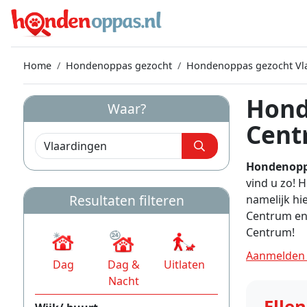
Home
Hondenoppas gezocht
Hondenoppas gezocht Vl
Hond
Waar?
Cent
Hondenopp
vind u zo! 
Resultaten filteren
namelijk hi
Centrum en
Centrum!
Aanmelden 
Dag
Dag &
Uitlaten
Nacht
Ellen