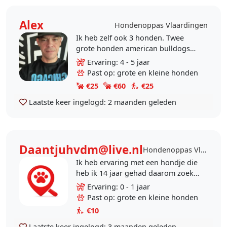
Alex
Hondenoppas Vlaardingen
Ik heb zelf ook 3 honden. Twee
grote honden american bulldogs
en een kleine boomer hond en een
Ervaring: 4 - 5 jaar
kat.
Past op: grote en kleine honden
€25
€60
€25
Laatste keer ingelogd:
2 maanden geleden
Daantjuhvdm@live.nl
Hondenoppas Vlaardingen
Ik heb ervaring met een hondje die
heb ik 14 jaar gehad daarom zoek
ik nu andere oppashondjes
Ervaring: 0 - 1 jaar
Past op: grote en kleine honden
€10
Laatste keer ingelogd:
3 maanden geleden