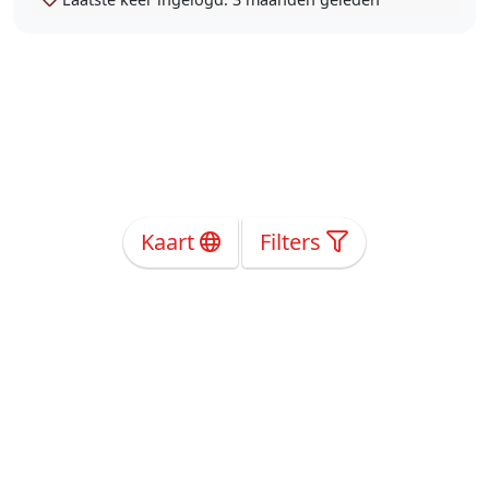
Kaart
Filters
Over Ons
Privacy
Voorwaarden
Tarieven
Help
Volg ons!