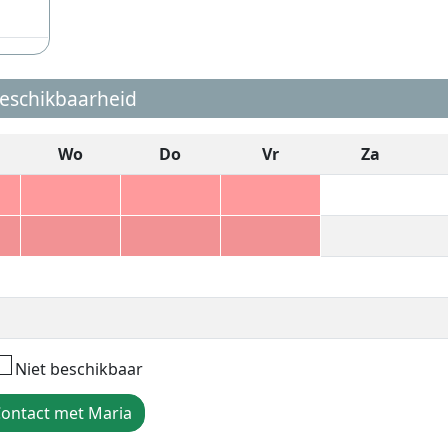
eschikbaarheid
Wo
Do
Vr
Za
Niet beschikbaar
ontact met Maria