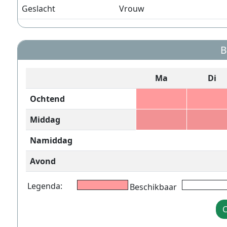
Geslacht
Vrouw
B
Ma
Di
Ochtend
Middag
Namiddag
Avond
Legenda:
Beschikbaar
C