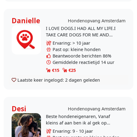
Danielle
Hondenopvang Amsterdam
I LOVE DOGS.I HAD ALL MY LIFE.I
TAKE CARE DOGS FOR ME AND
OTHERS ALL MY LIFE.I HAD MORE
Ervaring: > 10 jaar
THAN 10 DIFFERENT DOG OWNERS
Past op: kleine honden
IN THIS OR OTHER SITES.I HAVE A..
Beantwoorde berichten 86%
Gemiddelde reactietijd 14 uur
€15
€25
Laatste keer ingelogd:
2 dagen geleden
Desi
Hondenopvang Amsterdam
Beste hondeneigenaren, Vanaf
kleins af aan ben ik al gek op
honden. Op mijn 12de was ik al
Ervaring: 9 - 10 jaar
bezig met honden uitlaten en erin