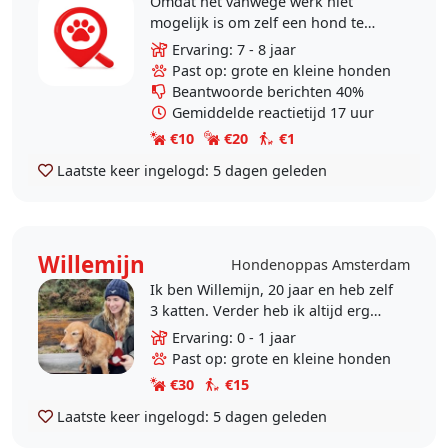
Omdat het vanwege werk niet
mogelijk is om zelf een hond te
nemen, zou ik graag 1 dag per
Ervaring: 7 - 8 jaar
week samen met mijn man en
Past op: grote en kleine honden
dochter van 12 op de hond van..
Beantwoorde berichten 40%
Gemiddelde reactietijd 17 uur
€10
€20
€1
Laatste keer ingelogd:
5 dagen geleden
Willemijn
Hondenoppas Amsterdam
Ik ben Willemijn, 20 jaar en heb zelf
3 katten. Verder heb ik altijd erg
van honden gehouden en ook als
Ervaring: 0 - 1 jaar
kind vaak honden uitgelaten. Ik
Past op: grote en kleine honden
hou erg van..
€30
€15
Laatste keer ingelogd:
5 dagen geleden