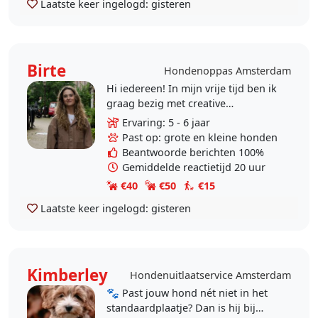
Laatste keer ingelogd:
gisteren
Birte
Hondenoppas Amsterdam
Hi iedereen! In mijn vrije tijd ben ik
graag bezig met creative
activiteiten zoals tekenen en
Ervaring: 5 - 6 jaar
fotografie, maar ben ik ook buiten
Past op: grote en kleine honden
te vinden. Graag zou..
Beantwoorde berichten 100%
Gemiddelde reactietijd 20 uur
€40
€50
€15
Laatste keer ingelogd:
gisteren
Kimberley
Hondenuitlaatservice Amsterdam
🐾 Past jouw hond nét niet in het
standaardplaatje? Dan is hij bij