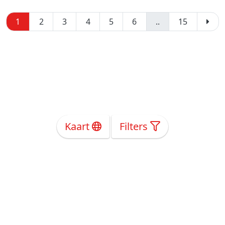
1
2
3
4
5
6
..
15
Kaart
Filters
Over Ons
Privacy
Voorwaarden
Tarieven
Help