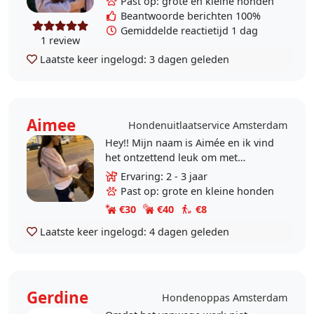
Past op: grote en kleine honden
te verdiepen. Sinds..
Beantwoorde berichten 100%
Gemiddelde reactietijd 1 dag
1 review
Laatste keer ingelogd:
3 dagen geleden
Aimee
Hondenuitlaatservice Amsterdam
Hey!! Mijn naam is Aimée en ik vind
het ontzettend leuk om met
honden bezig te zijn. Ik heb al
Ervaring: 2 - 3 jaar
ervaring met oppashonden en vind
Past op: grote en kleine honden
het leuk om met ze..
€30
€40
€8
Laatste keer ingelogd:
4 dagen geleden
Gerdine
Hondenoppas Amsterdam