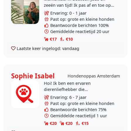
zeeën van tijd! Ik pas af en toe op
het hondje (poedel kruising van 4)
Ervaring: 0 - 1 jaar
van mijn vorige baas en het lijkt me
Past op: grote en kleine honden
gezellig..
Beantwoorde berichten 100%
Gemiddelde reactietijd 20 uur
€17
€10
Laatste keer ingelogd:
vandaag
Sophie Isabel
Hondenoppas Amsterdam
Hoi! Ik ben een ervaren
dierenliefhebber die
verantwoordelijk is, en met
Ervaring: 6 - 7 jaar
gevoeligheid, stabiliteit, en
Past op: grote en kleine honden
enthousiasme met de zorgtaken
Beantwoorde berichten 75%
omga. Bedrag..
Gemiddelde reactietijd 1 uur
€20
€20
€15