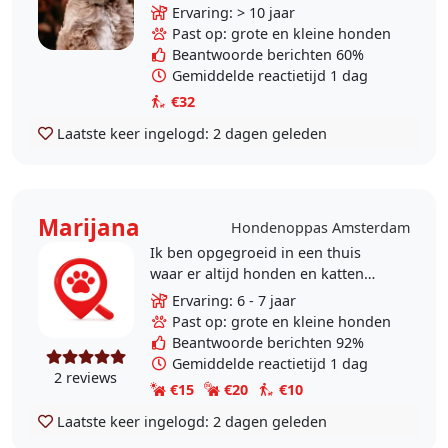
Happy Tails Uitlaatservice helemaal
Ervaring: > 10 jaar
op zijn plek! 🐾 Is jouw hond jong
Past op: grote en kleine honden
of..
Beantwoorde berichten 60%
Gemiddelde reactietijd 1 dag
€32
Laatste keer ingelogd:
2 dagen geleden
Marijana
Hondenoppas Amsterdam
Ik ben opgegroeid in een thuis
waar er altijd honden en katten
zijn. Ik weet dat ze altijd willen om
Ervaring: 6 - 7 jaar
te spelen. Ze willen aandacht,
Past op: grote en kleine honden
begrip. Andere ze..
Beantwoorde berichten 92%
Gemiddelde reactietijd 1 dag
2 reviews
€15
€20
€10
Laatste keer ingelogd:
2 dagen geleden