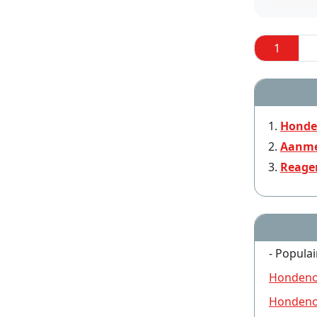
1
Honde
Aanme
Reage
- Populai
Hondeno
Hondeno