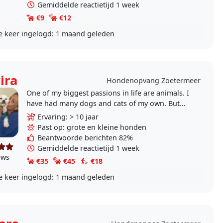
Gemiddelde reactietijd 1 week
€9
€12
e keer ingelogd:
1 maand geleden
ira
Hondenopvang Zoetermeer
One of my biggest passions in life are animals. I
have had many dogs and cats of my own. But
now that I have more free time I have dedicated
Ervaring: > 10 jaar
this..
Past op: grote en kleine honden
Beantwoorde berichten 82%
Gemiddelde reactietijd 1 week
ews
€35
€45
€18
e keer ingelogd:
1 maand geleden