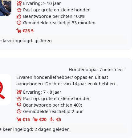
al van jongs af aan bij ons komen overleden,
Ervaring: > 10 jaar
heel..
Past op: grote en kleine honden
Beantwoorde berichten 100%
Gemiddelde reactietijd 53 minuten
€25.5
e keer ingelogd:
gisteren
Hondenoppas Zoetermeer
Ervaren hondenliefhebber/ oppas en uitlaat
aangeboden. Dochter van 14 jaar en ik hebben
altijd honden gehad en passen al 7 jaar op een
Ervaring: 7 - 8 jaar
hond. Wij..
Past op: grote en kleine honden
Beantwoorde berichten 40%
Gemiddelde reactietijd 2 uur
€15
€20
€5
e keer ingelogd:
2 dagen geleden