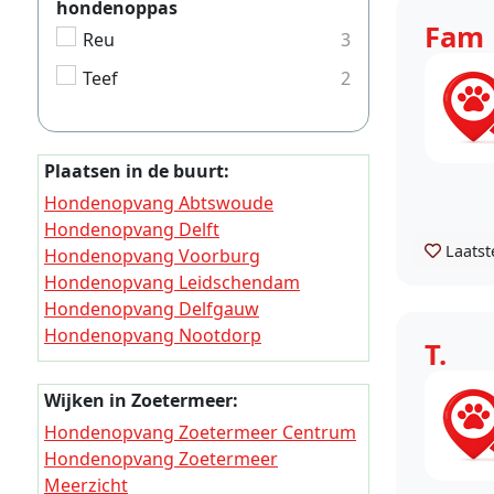
hondenoppas
Fam
Reu
3
Teef
2
Plaatsen in de buurt:
Hondenopvang Abtswoude
Hondenopvang Delft
Laatst
Hondenopvang Voorburg
Hondenopvang Leidschendam
Hondenopvang Delfgauw
Hondenopvang Nootdorp
T.
Hondenopvang Wassenaar
Hondenopvang Den Deijl
Wijken in Zoetermeer:
Hondenopvang Wilsveen
Hondenopvang Zoetermeer Centrum
Hondenopvang Oude Leede
Hondenopvang Zoetermeer
Meerzicht