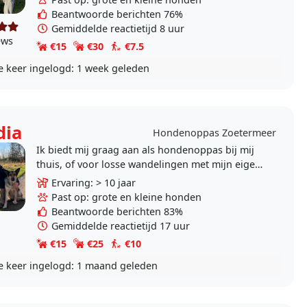
Beantwoorde berichten 76%
Gemiddelde reactietijd 8 uur
ews
€15
€30
€7.5
e keer ingelogd:
1 week geleden
dia
Hondenoppas Zoetermeer
Ik biedt mij graag aan als hondenoppas bij mij
thuis, of voor losse wandelingen met mijn eigen
honden erbij.Ik heb al jaren ervaring met
Ervaring: > 10 jaar
honden, de..
Past op: grote en kleine honden
Beantwoorde berichten 83%
Gemiddelde reactietijd 17 uur
€15
€25
€10
e keer ingelogd:
1 maand geleden