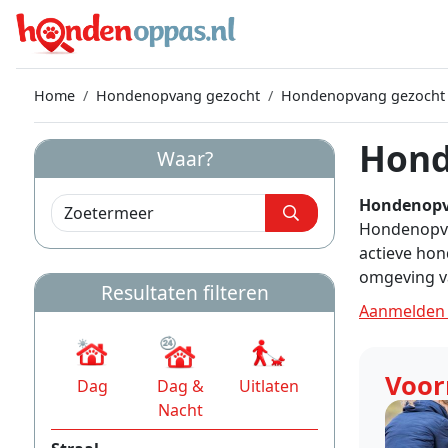
Home
Hondenopvang gezocht
Hondenopvang gezocht
Hond
Waar?
Hondenopv
Hondenopvan
actieve ho
omgeving v
Resultaten filteren
Aanmelden 
Voo
Dag
Dag &
Uitlaten
Nacht