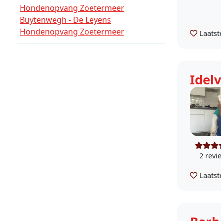
Hondenopvang Zoetermeer
Buytenwegh - De Leyens
Hondenopvang Zoetermeer
Laatst
Seghwaert
Hondenopvang Zoetermeer
Noordhove
Idelv
Hondenopvang Zoetermeer
Rokkeveen
Hondenopvang Zoetermeer
Oosterheem
Hondenopvang Zoetermeer
Industriegebied
Hondenopvang Zoetermeer
2 revi
Buitengebied
Laatst