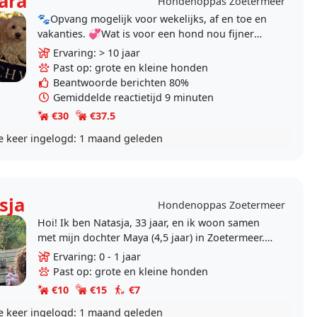
ara
Hondenoppas Zoetermeer
🐾Opvang mogelijk voor wekelijks, af en toe en
vakanties. 💞Wat is voor een hond nou fijner
dan in een huis te verblijven met andere honden
Ervaring: > 10 jaar
die..
Past op: grote en kleine honden
Beantwoorde berichten 80%
Gemiddelde reactietijd 9 minuten
€30
€37.5
e keer ingelogd:
1 maand geleden
sja
Hondenoppas Zoetermeer
Hoi! Ik ben Natasja, 33 jaar, en ik woon samen
met mijn dochter Maya (4,5 jaar) in Zoetermeer.
Wij zijn gek op honden, maar omdat een eigen
Ervaring: 0 - 1 jaar
hond op..
Past op: grote en kleine honden
€10
€15
€7
e keer ingelogd:
1 maand geleden