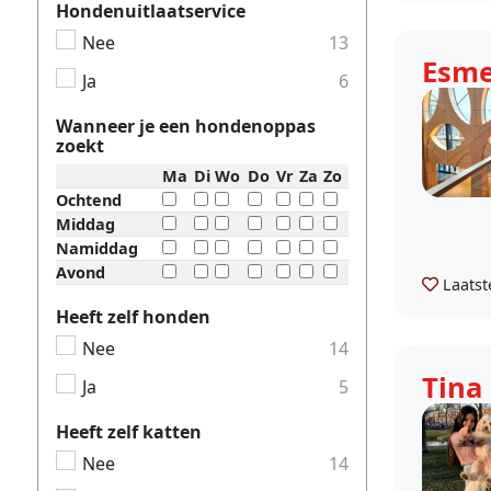
Hondenuitlaatservice
Nee
13
Esme
Ja
6
Wanneer je een hondenoppas
zoekt
Ma
Di
Wo
Do
Vr
Za
Zo
Ochtend
Middag
Namiddag
Avond
Laatst
Heeft zelf honden
Nee
14
Tina
Ja
5
Heeft zelf katten
Nee
14