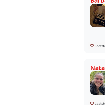
Barb
Laatst
Nata
Laatst