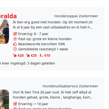
ralda
Hondenoppas Zoetermeer
Ik ben erg goed met honden. Op dit moment zit
ik al 6 jaar bij een vast uitlaatadres en ik heb het
er hartstikke naar mijn zin:) Ik zoek nog meer..
Ervaring: 6 - 7 jaar
Past op: grote en kleine honden
Beantwoorde berichten 59%
Gemiddelde reactietijd 1 week
€20
€25
€10
e keer ingelogd:
3 dagen geleden
Hondenuitlaatservice Zoetermeer
Hoi! Ik ben Tina 26 jaar oud. Ik heb zelf altijd al
honden gehad, grote, kleine , langharige, kort
harige, ik heb dus ervaring met veel
Ervaring: > 10 jaar
verschillende..
Past op: grote en kleine honden