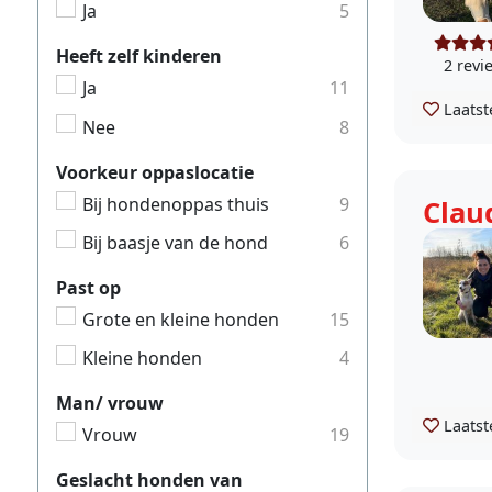
Ja
5
Heeft zelf kinderen
2 revi
Ja
11
Laatst
Nee
8
Voorkeur oppaslocatie
Bij hondenoppas thuis
9
Clau
Bij baasje van de hond
6
Past op
Grote en kleine honden
15
Kleine honden
4
Man/ vrouw
Laatst
Vrouw
19
Geslacht honden van