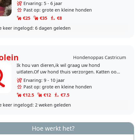
de prachtige omgeving van Bakkum lange
Ervaring: 5 - 6 jaar
wandelingen te..
Past op: grote en kleine honden
€25
€35
€8
e keer ingelogd:
6 dagen geleden
olein
Hondenoppas Castricum
Ik hou van dieren,ik wil graag uw hond
uitlaten.Of uw hond thuis verzorgen. Katten ook
geen probleem
Ervaring: 9 - 10 jaar
Past op: grote en kleine honden
€12.5
€12
€7.5
e keer ingelogd:
2 weken geleden
Hoe werkt het?