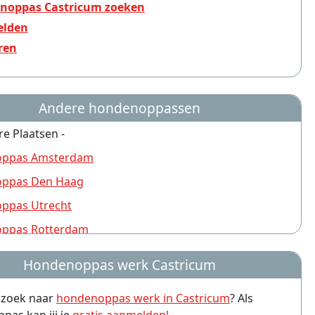
noppas Castricum zoeken
lden
ren
Andere hondenoppassen
re Plaatsen -
ppas Amsterdam
ppas Den Haag
ppas Utrecht
ppas Rotterdam
ppas Nijmegen
Hondenoppas werk Castricum
ppas Groningen
p zoek naar
hondenoppas werk in Castricum
? Als
ppas Almere