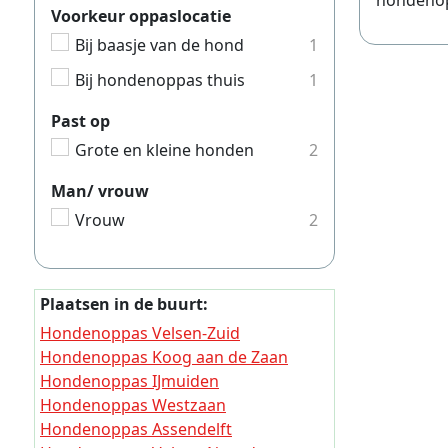
hondenopp
Hondeno
Voorkeur oppaslocatie
Bij baasje van de hond
1
Hondeno
Bij hondenoppas thuis
1
Hondeno
Hondeno
Past op
Hondeno
Grote en kleine honden
2
Hondeno
Man/ vrouw
Hondeno
Vrouw
2
Hondeno
Hondeno
Plaatsen in de buurt:
Hondeno
Hondenoppas Velsen-Zuid
Hondeno
Hondenoppas Koog aan de Zaan
Hondenoppas IJmuiden
Hondeno
Hondenoppas Westzaan
Hondeno
Hondenoppas Assendelft