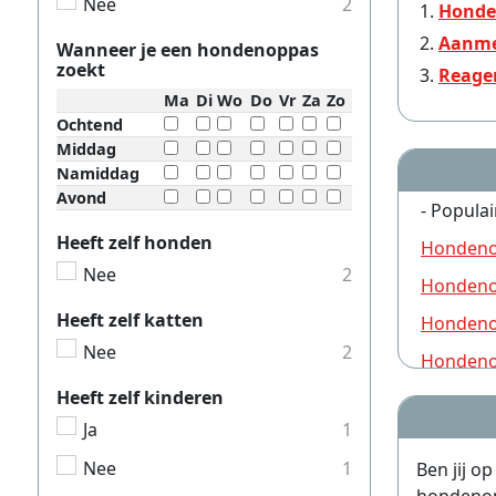
Nee
2
Honde
Aanme
Wanneer je een hondenoppas
zoekt
Reage
Ma
Di
Wo
Do
Vr
Za
Zo
Ochtend
Middag
Namiddag
Avond
- Populai
Heeft zelf honden
Hondeno
Nee
2
Hondeno
Heeft zelf katten
Hondeno
Nee
2
Hondeno
Heeft zelf kinderen
Hondeno
Ja
1
Hondeno
Nee
1
Ben jij o
Hondeno