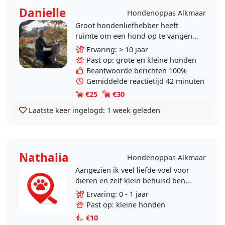
Danielle
Hondenoppas Alkmaar
Groot hondenliefhebber heeft
ruimte om een hond op te vangen.
Zelf hebben we een kruising uit
Ervaring: > 10 jaar
Roemenie, een reu van ongeveer
Past op: grote en kleine honden
negen jaar oud. De hond..
Beantwoorde berichten 100%
Gemiddelde reactietijd 42 minuten
€25
€30
Laatste keer ingelogd:
1 week geleden
Nathalia
Hondenoppas Alkmaar
Aangezien ik veel liefde voel voor
dieren en zelf klein behuisd ben
zou ik graag willen
Ervaring: 0 - 1 jaar
oppassen..uitlaten. Recent had ik
Past op: kleine honden
een leuk hondje om te..
€10