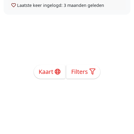
Laatste keer ingelogd:
3 maanden geleden
Kaart
Filters
Over Ons
Privacy
Voorwaarden
Tarieven
Help