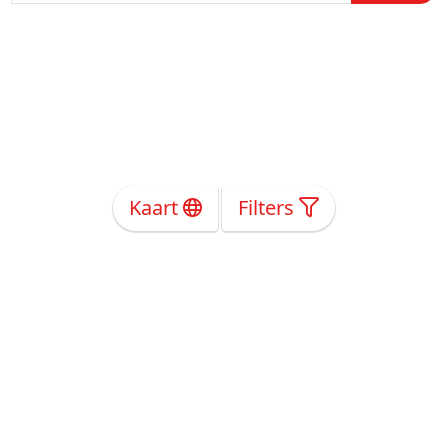
Kaart
Filters
Over Ons
Privacy
Voorwaarden
Tarieven
Help
Volg ons!