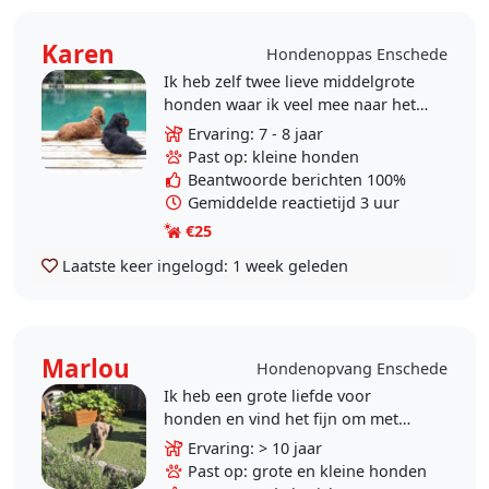
Karen
Hondenoppas Enschede
Ik heb zelf twee lieve middelgrote
honden waar ik veel mee naar het
bos ga om een lekkere wandeling
Ervaring: 7 - 8 jaar
te maken. Onze kinderen zijn
Past op: kleine honden
inmiddels het huis..
Beantwoorde berichten 100%
Gemiddelde reactietijd 3 uur
€25
Laatste keer ingelogd:
1 week geleden
Marlou
Hondenopvang Enschede
Ik heb een grote liefde voor
honden en vind het fijn om met
dieren te werken. Honden geven
Ervaring: > 10 jaar
mij energie en ik vind het
Past op: grote en kleine honden
belangrijk dat zij tijdens de..