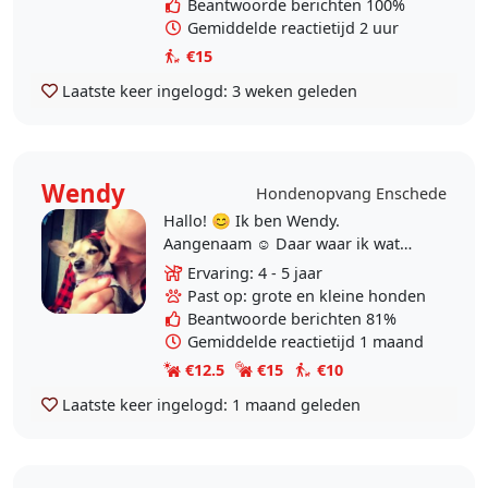
Beantwoorde berichten 100%
Gemiddelde reactietijd 2 uur
€15
Laatste keer ingelogd:
3 weken geleden
Wendy
Hondenopvang Enschede
Hallo! 😊 Ik ben Wendy.
Aangenaam ☺️ Daar waar ik wat
meer vrije tijd over heb, ben ik ook
Ervaring: 4 - 5 jaar
wat meer de focus op bepaalde
Past op: grote en kleine honden
dingen gaan leggen in..
Beantwoorde berichten 81%
Gemiddelde reactietijd 1 maand
€12.5
€15
€10
Laatste keer ingelogd:
1 maand geleden