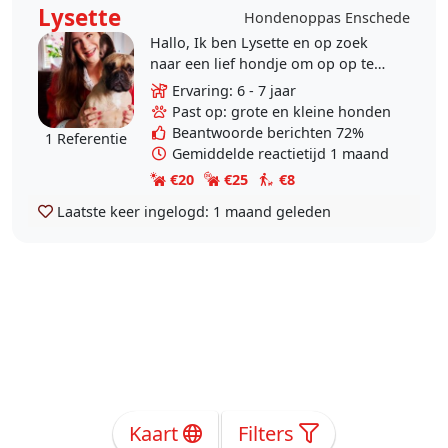
Lysette
Hondenoppas Enschede
Hallo, Ik ben Lysette en op zoek
naar een lief hondje om op op te
passen. Ik ben bezig met een HBO
Ervaring: 6 - 7 jaar
thuisopleiding en ben daarom veel
Past op: grote en kleine honden
thuis. Ik ben..
Beantwoorde berichten 72%
1 Referentie
Gemiddelde reactietijd 1 maand
€20
€25
€8
Laatste keer ingelogd:
1 maand geleden
Kaart
Filters