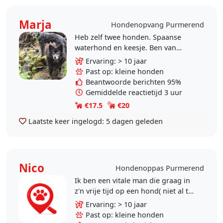
Marja
Hondenopvang Purmerend
Heb zelf twee honden. Spaanse
waterhond en keesje. Ben van
nature rustig en geduldig. Vind het
Ervaring: > 10 jaar
belangrijk dat een hond zijn
Past op: kleine honden
energie kwijt kan en..
Beantwoorde berichten 95%
Gemiddelde reactietijd 3 uur
€17.5
€20
Laatste keer ingelogd:
5 dagen geleden
Nico
Hondenoppas Purmerend
Ik ben een vitale man die graag in
z'n vrije tijd op een hond( niet al te
groot) wil passen,Ik werk niet meer
Ervaring: > 10 jaar
en wil doordeweeks heel graag
Past op: kleine honden
een..