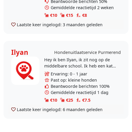
Beantwoorde berichten 50%
Gemiddelde reactietijd 2 weken
€10
€15
€8
Laatste keer ingelogd:
3 maanden geleden
Ilyan
Hondenuitlaatservice Purmerend
Hey ik ben Ilyan, ik zit nog op de
middelbare school. Ik heb een kat
en had vroeger een hond, daarom
Ervaring: 0 - 1 jaar
hou ik heel van van dieren. Ik ben
Past op: kleine honden
vaak..
Beantwoorde berichten 100%
Gemiddelde reactietijd 1 dag
€10
€25
€7.5
Laatste keer ingelogd:
6 maanden geleden