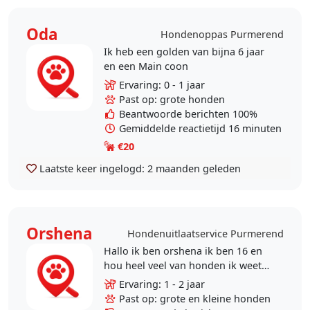
Oda
Hondenoppas Purmerend
Ik heb een golden van bijna 6 jaar
en een Main coon
Ervaring: 0 - 1 jaar
Past op: grote honden
Beantwoorde berichten 100%
Gemiddelde reactietijd 16 minuten
€20
Laatste keer ingelogd:
2 maanden geleden
Orshena
Hondenuitlaatservice Purmerend
Hallo ik ben orshena ik ben 16 en
hou heel veel van honden ik weet
ook wat van honden omdat ik vaak
Ervaring: 1 - 2 jaar
op honden pas omdat mijn
Past op: grote en kleine honden
vriendinen veel honden..