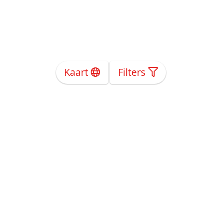
Kaart
Filters
Over Ons
Privacy
Voorwaarden
Tarieven
Help
Volg ons!