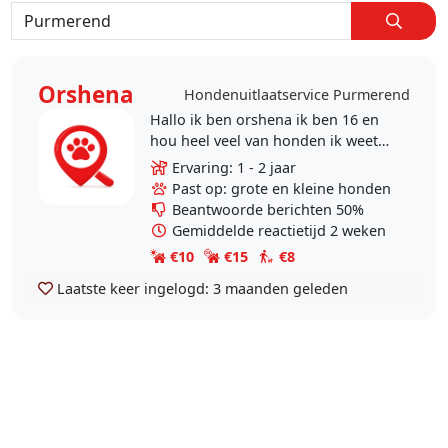
Orshena
Hondenuitlaatservice Purmerend
Hallo ik ben orshena ik ben 16 en
hou heel veel van honden ik weet
ook wat van honden omdat ik vaak
Ervaring: 1 - 2 jaar
op honden pas omdat mijn
Past op: grote en kleine honden
vriendinen veel honden..
Beantwoorde berichten 50%
Gemiddelde reactietijd 2 weken
€10
€15
€8
Laatste keer ingelogd:
3 maanden geleden