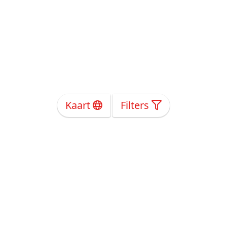
Kaart
Filters
Over Ons
Privacy
Voorwaarden
Tarieven
Help
Volg ons!