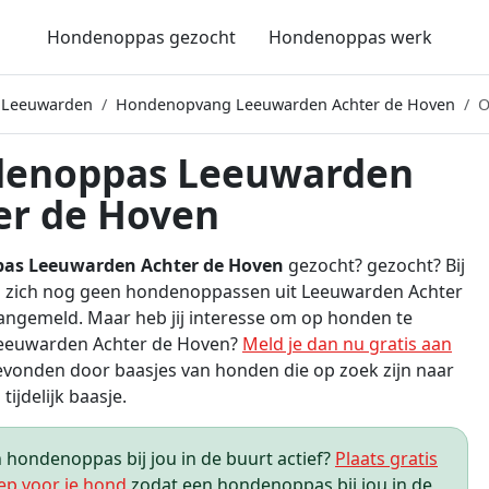
Hondenoppas gezocht
Hondenoppas werk
 Leeuwarden
Hondenopvang Leeuwarden Achter de Hoven
O
enoppas Leeuwarden
er de Hoven
as Leeuwarden Achter de Hoven
gezocht? gezocht? Bij
 zich nog geen hondenoppassen uit Leeuwarden Achter
ngemeld. Maar heb jij interesse om op honden te
Leeuwarden Achter de Hoven?
Meld je dan nu gratis aan
vonden door baasjes van honden die op zoek zijn naar
tijdelijk baasje.
hondenoppas bij jou in de buurt actief?
Plaats gratis
ep voor je hond
zodat een hondenoppas bij jou in de