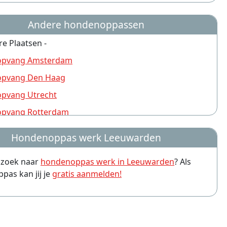
Andere hondenoppassen
re Plaatsen -
pvang Amsterdam
pvang Den Haag
pvang Utrecht
pvang Rotterdam
pvang Nijmegen
Hondenoppas werk Leeuwarden
pvang Groningen
p zoek naar
hondenoppas werk in Leeuwarden
? Als
pvang Almere
as kan jij je
gratis aanmelden!
pvang Amersfoort
pvang Arnhem
pvang Leiden