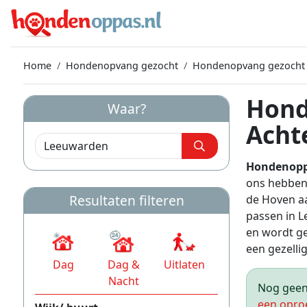
Home
Hondenopvang gezocht
Hondenopvang gezocht
Hond
Waar?
Acht
Hondenopp
ons hebben
Resultaten filteren
de Hoven aa
passen in 
en wordt ge
een gezellig 
Dag
Dag &
Uitlaten
Nacht
Nog geen 
een opro