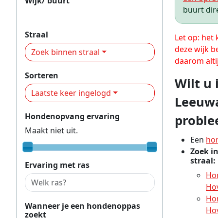
Wijk/ buurt
buurt dir
Achter de Hoven
Straal
Let op: het
deze wijk b
Zoek binnen straal
daarom alti
Sorteren
Wilt u
Laatste keer ingelogd
Leeuwa
Hondenopvang ervaring
proble
Maakt niet uit.
Een
ho
Zoek i
straal:
Ervaring met ras
Ho
Ho
Ho
Wanneer je een hondenoppas
Ho
zoekt