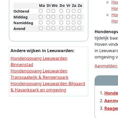
Ho
Ma
Di
Wo
Do
Vr
Za
Zo
Ho
Ochtend
Ho
Middag
Ho
Namiddag
Avond
Hondenopv
tijdelijk b
Hoven vinde
Andere wijken in Leeuwarden:
in Leeuward
omgeving v
Hondenopvang Leeuwarden
Binnenstad
Aanmelden 
Hondenopvang Leeuwarden
Transvaalwijk & Rengerspark
Hondenopvang Leeuwarden Bilgaard
& Havankpark en omgeving
Honde
Hondenopvang Leeuwarden
Aanme
Vrijheidswijk
Reage
Hondenopvang Leeuwarden Lekkum
en omgeving