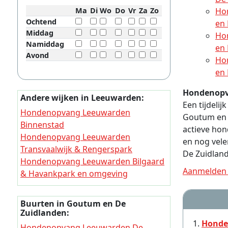
Ma
Di
Wo
Do
Vr
Za
Zo
Ho
Ochtend
en
Middag
Ho
Namiddag
en
Avond
Ho
en
Hondenopv
Andere wijken in Leeuwarden:
Een tijdeli
Hondenopvang Leeuwarden
Goutum en D
Binnenstad
actieve ho
Hondenopvang Leeuwarden
en nog vel
Transvaalwijk & Rengerspark
De Zuidlan
Hondenopvang Leeuwarden Bilgaard
Aanmelden 
& Havankpark en omgeving
Hondenopvang Leeuwarden
Vrijheidswijk
Buurten in Goutum en De
Hondenopvang Leeuwarden Lekkum
Zuidlanden:
en omgeving
Honde
Hondenopvang Leeuwarden De