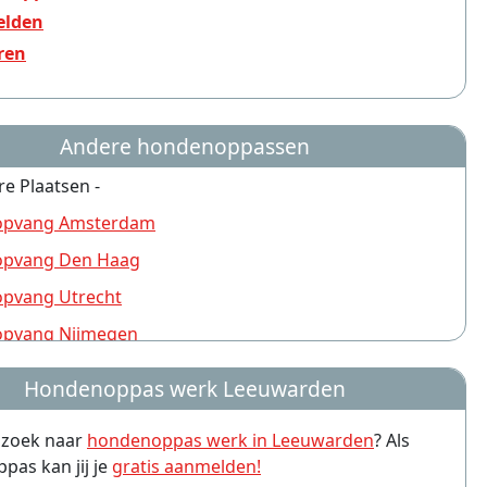
lden
ren
Andere hondenoppassen
re Plaatsen -
pvang Amsterdam
pvang Den Haag
pvang Utrecht
pvang Nijmegen
pvang Rotterdam
Hondenoppas werk Leeuwarden
pvang Groningen
p zoek naar
hondenoppas werk in Leeuwarden
? Als
pvang Almere
as kan jij je
gratis aanmelden!
pvang Amersfoort