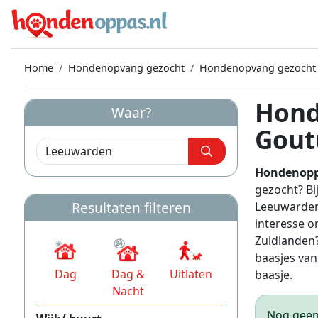
Home
Hondenopvang gezocht
Hondenopvang gezocht
Hond
Waar?
Gout
Hondenopp
gezocht? B
Resultaten filteren
Leeuwarden
interesse 
Zuidlanden
baasjes van 
Dag
Dag &
Uitlaten
baasje.
Nacht
Nog geen 