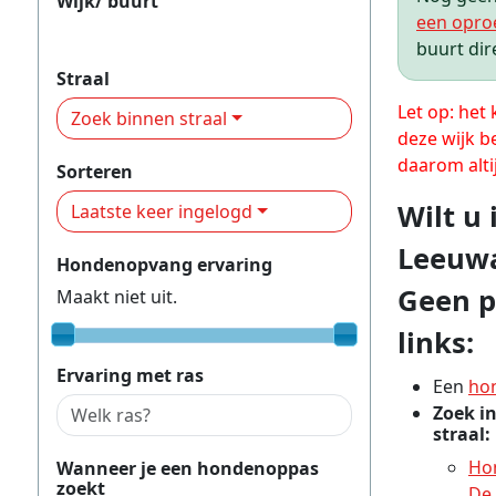
Wijk/ buurt
een opro
Goutum en De Zuidlanden
buurt dir
Straal
Let op: het
Zoek binnen straal
deze wijk b
daarom alti
Sorteren
Wilt u
Laatste keer ingelogd
Leeuwa
Hondenopvang ervaring
Geen p
Maakt niet uit.
links:
Ervaring met ras
Een
ho
Zoek i
straal:
Ho
Wanneer je een hondenoppas
zoekt
De