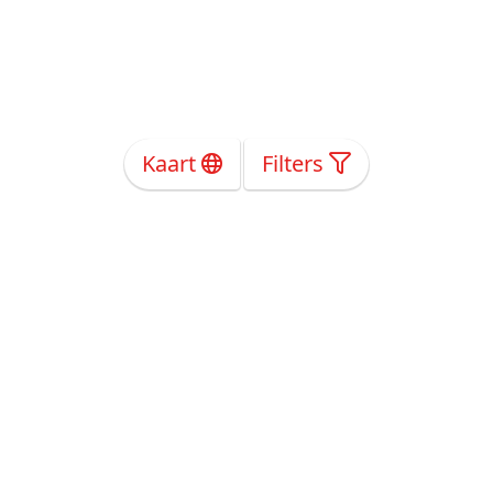
Kaart
Filters
Over Ons
Privacy
Voorwaarden
Tarieven
Help
Volg ons!