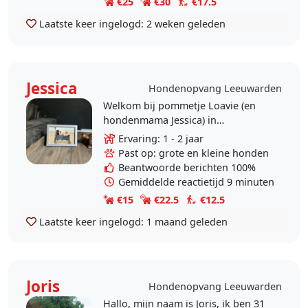
€25
€30
€17.5
Laatste keer ingelogd:
2 weken geleden
Jessica
Hondenopvang Leeuwarden
Welkom bij pommetje Loavie (en
hondenmama Jessica) in
Leeuwarden! Loavie is een
Ervaring: 1 - 2 jaar
enthousiaste en speelse pup die
Past op: grote en kleine honden
iedereen die een beetje lief voor..
Beantwoorde berichten 100%
Gemiddelde reactietijd 9 minuten
€15
€22.5
€12.5
Laatste keer ingelogd:
1 maand geleden
Joris
Hondenopvang Leeuwarden
Hallo, mijn naam is Joris, ik ben 31