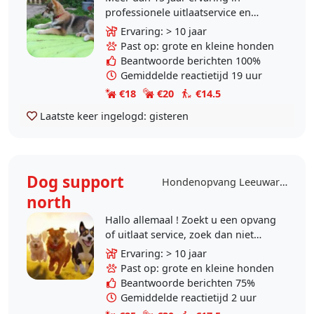
professionele uitlaatservice en
opvang. Gediplomeerd Kynologisch
Ervaring: > 10 jaar
instructeur A en B. Certificaat
Past op: grote en kleine honden
Dierenartsassistente.
Beantwoorde berichten 100%
Gemiddelde reactietijd 19 uur
€18
€20
€14.5
Laatste keer ingelogd:
gisteren
Dog support
Hondenopvang Leeuwarden
north
Hallo allemaal ! Zoekt u een opvang
of uitlaat service, zoek dan niet
verder en contact met mij 😀
Ervaring: > 10 jaar
opvang in huiselijke sfeer : Honden
Past op: grote en kleine honden
krijgen..
Beantwoorde berichten 75%
Gemiddelde reactietijd 2 uur