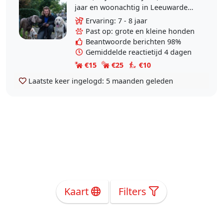
jaar en woonachtig in Leeuwarden.
Op dit moment ben ik fulltime
Ervaring: 7 - 8 jaar
hondenoppas en daarnaast heb ik
Past op: grote en kleine honden
ook een..
Beantwoorde berichten 98%
Gemiddelde reactietijd 4 dagen
€15
€25
€10
Laatste keer ingelogd:
5 maanden geleden
Kaart
Filters