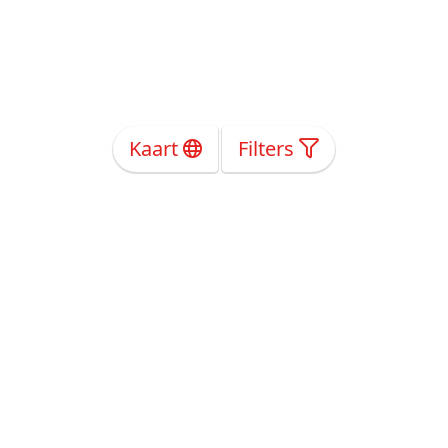
Kaart
Filters
Over Ons
Privacy
Voorwaarden
Tarieven
Help
Volg ons!